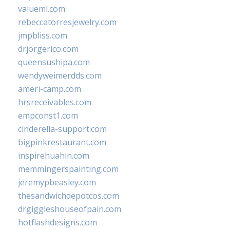
valueml.com
rebeccatorresjewelry.com
jmpbliss.com
drjorgerico.com
queensushipa.com
wendyweimerdds.com
ameri-camp.com
hrsreceivables.com
empconst1.com
cinderella-support.com
bigpinkrestaurant.com
inspirehuahin.com
memmingerspainting.com
jeremypbeasley.com
thesandwichdepotcos.com
drgiggleshouseofpain.com
hotflashdesigns.com