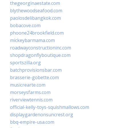
thegeorginaestate.com
blythewoodseafood.com
paolosdelibangkok.com
bobacove.com
phoone24brookfield.com
mickeybarmama.com
roadwayconstructioninc.com
shopdragonflyboutique.com
sportszilla.org
batchprovisionsbar.com
brasserie-gobette.com
musicrearte.com
morseysfarms.com
riverviewtennis.com
official-kelly-toys-squishmallows.com
displaygardenonsuncrest.org
bbq-empire-usa.com