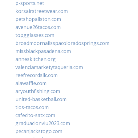
p-sports.net
korsairstreetwear.com
petshopallston.com
avenue26tacos.com
topgglasses.com
broadmoornailsspacoloradosprings.com
missblackpasadena.com
anneskitchen.org
valenciamarketytaqueria.com
reefrecordsllc.com
alawaffle.com
aryouthfishing.com
united-basketball.com
tios-tacos.com
cafecito-satx.com
graduacionviu2023.com
pecanjackstogo.com