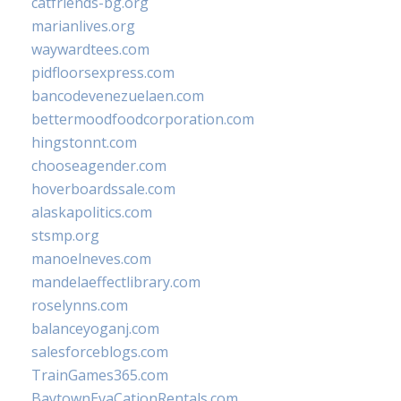
catfriends-bg.org
marianlives.org
waywardtees.com
pidfloorsexpress.com
bancodevenezuelaen.com
bettermoodfoodcorporation.com
hingstonnt.com
chooseagender.com
hoverboardssale.com
alaskapolitics.com
stsmp.org
manoelneves.com
mandelaeffectlibrary.com
roselynns.com
balanceyoganj.com
salesforceblogs.com
TrainGames365.com
BaytownEvaCationRentals.com