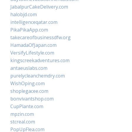
JabalpurCakeDelivery.com
halobjd.com
intelligenceqatar.com
PikaPikaApp.com
takecareofbusinessdfw.org
HamadaOfJapan.com
VersifyLifestyle.com
kingscreekadventures.com
antaeuslabs.com
purelycleanchemdry.com
WishOping.com
shoplegacee.com
bonvivantshop.com
CupPlante.com
mpzin.com
stcreal.com
PopUpFlea.com