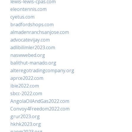
lewis-lewis-cpas.com
eleontennis.com
cyetus.com
bradfordshops.com
almadenranchsanjose.com
advocatevijay.com
adlibilimler2023.com
naswwebed.org
balithut-manado.org
alteregotradingcompany.org
aprce2022.com
ibie2022.com
sbcc-2022.com
AngolaOilAndGas2022.com
Convoy4Freedom2022.com
grur2023.org
hkhk2023.org
napm2023.org