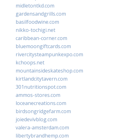
midletontkd.com
gardensandgrills.com
basilfoodwine.com
nikko-tochigi.net
caribbean-corner.com
bluemoongiftcards.com
rivercitysteampunkexpo.com
kchoops.net
mountainsideskateshop.com
kirtlandcitytavern.com
301nutritionspot.com
ammos-stores.com
loceanecreations.com
birdsongridgefarm.com
joiedevivblog.com
valera-amsterdam.com
libertybrandhemp.com