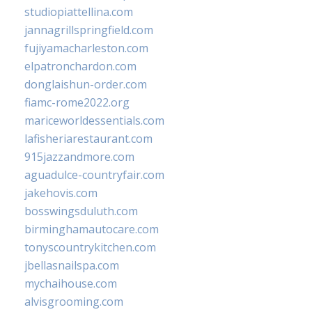
studiopiattellina.com
jannagrillspringfield.com
fujiyamacharleston.com
elpatronchardon.com
donglaishun-order.com
fiamc-rome2022.org
mariceworldessentials.com
lafisheriarestaurant.com
915jazzandmore.com
aguadulce-countryfair.com
jakehovis.com
bosswingsduluth.com
birminghamautocare.com
tonyscountrykitchen.com
jbellasnailspa.com
mychaihouse.com
alvisgrooming.com