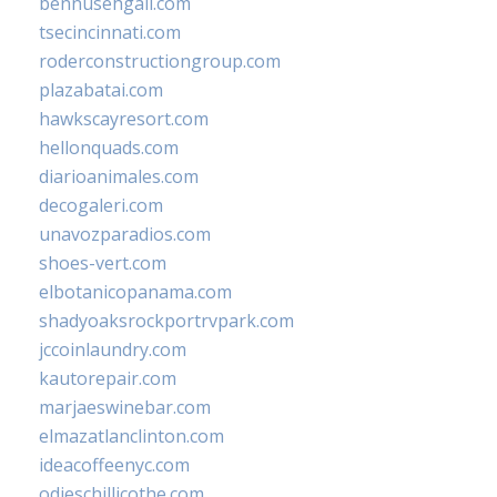
bennusehgall.com
tsecincinnati.com
roderconstructiongroup.com
plazabatai.com
hawkscayresort.com
hellonquads.com
diarioanimales.com
decogaleri.com
unavozparadios.com
shoes-vert.com
elbotanicopanama.com
shadyoaksrockportrvpark.com
jccoinlaundry.com
kautorepair.com
marjaeswinebar.com
elmazatlanclinton.com
ideacoffeenyc.com
odieschillicothe.com