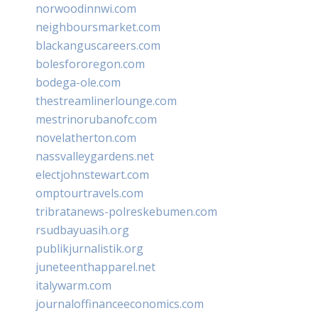
norwoodinnwi.com
neighboursmarket.com
blackanguscareers.com
bolesfororegon.com
bodega-ole.com
thestreamlinerlounge.com
mestrinorubanofc.com
novelatherton.com
nassvalleygardens.net
electjohnstewart.com
omptourtravels.com
tribratanews-polreskebumen.com
rsudbayuasih.org
publikjurnalistik.org
juneteenthapparel.net
italywarm.com
journaloffinanceeconomics.com