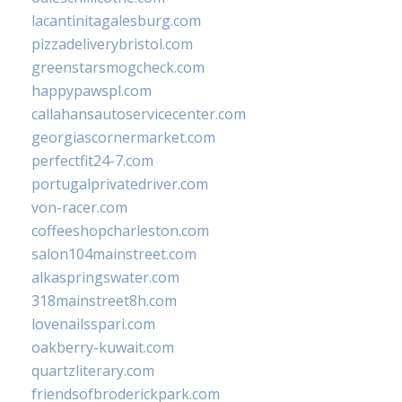
lacantinitagalesburg.com
pizzadeliverybristol.com
greenstarsmogcheck.com
happypawspl.com
callahansautoservicecenter.com
georgiascornermarket.com
perfectfit24-7.com
portugalprivatedriver.com
von-racer.com
coffeeshopcharleston.com
salon104mainstreet.com
alkaspringswater.com
318mainstreet8h.com
lovenailsspari.com
oakberry-kuwait.com
quartzliterary.com
friendsofbroderickpark.com