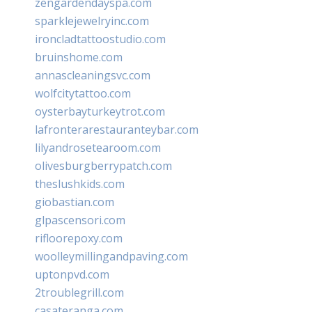
zengardendayspa.com
sparklejewelryinc.com
ironcladtattoostudio.com
bruinshome.com
annascleaningsvc.com
wolfcitytattoo.com
oysterbayturkeytrot.com
lafronterarestauranteybar.com
lilyandrosetearoom.com
olivesburgberrypatch.com
theslushkids.com
giobastian.com
glpascensori.com
rifloorepoxy.com
woolleymillingandpaving.com
uptonpvd.com
2troublegrill.com
casateranga.com