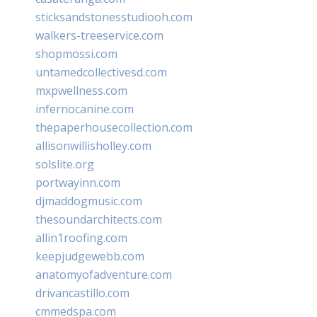
sticksandstonesstudiooh.com
walkers-treeservice.com
shopmossi.com
untamedcollectivesd.com
mxpwellness.com
infernocanine.com
thepaperhousecollection.com
allisonwillisholley.com
solslite.org
portwayinn.com
djmaddogmusic.com
thesoundarchitects.com
allin1roofing.com
keepjudgewebb.com
anatomyofadventure.com
drivancastillo.com
cmmedspa.com