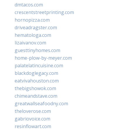
dmtacos.com
crescentstreetprinting.com
hornopizza.com
driveadragster.com
hematologa.com
lizaivanov.com
guesttinyhomes.com
home-plow-by-meyer.com
palatelatincuisine.com
blackdoglegacy.com
eatvivahouston.com
thebigshowok.com
chimeandstave.com
greatwallseafoodny.com
theloverose.com
gabriovoice.com
resinflowart.com