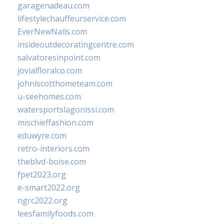
garagenadeau.com
lifestylechauffeurservice.com
EverNewNails.com
insideoutdecoratingcentre.com
salvatoresinpoint.com
jovialfloralco.com
johnlscotthometeam.com
u-seehomes.com
watersportslagonissi.com
mischieffashion.com
eduwyre.com
retro-interiors.com
theblvd-boise.com
fpet2023.org
e-smart2022.org
ngrc2022.org
leesfamilyfoods.com