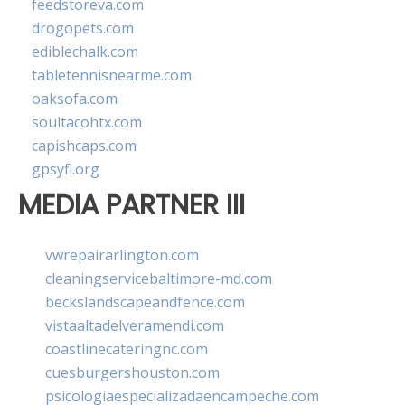
feedstoreva.com
drogopets.com
ediblechalk.com
tabletennisnearme.com
oaksofa.com
soultacohtx.com
capishcaps.com
gpsyfl.org
MEDIA PARTNER III
vwrepairarlington.com
cleaningservicebaltimore-md.com
beckslandscapeandfence.com
vistaaltadelveramendi.com
coastlinecateringnc.com
cuesburgershouston.com
psicologiaespecializadaencampeche.com