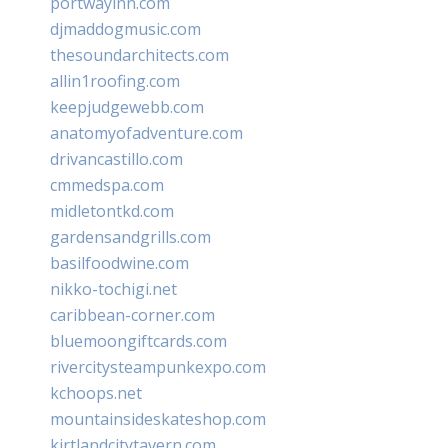
portwayinn.com
djmaddogmusic.com
thesoundarchitects.com
allin1roofing.com
keepjudgewebb.com
anatomyofadventure.com
drivancastillo.com
cmmedspa.com
midletontkd.com
gardensandgrills.com
basilfoodwine.com
nikko-tochigi.net
caribbean-corner.com
bluemoongiftcards.com
rivercitysteampunkexpo.com
kchoops.net
mountainsideskateshop.com
kirtlandcitytavern.com