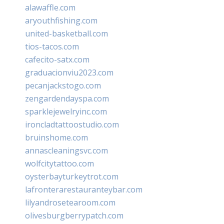
alawaffle.com
aryouthfishing.com
united-basketball.com
tios-tacos.com
cafecito-satx.com
graduacionviu2023.com
pecanjackstogo.com
zengardendayspa.com
sparklejewelryinc.com
ironcladtattoostudio.com
bruinshome.com
annascleaningsvc.com
wolfcitytattoo.com
oysterbayturkeytrot.com
lafronterarestauranteybar.com
lilyandrosetearoom.com
olivesburgberrypatch.com