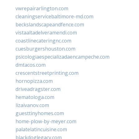
vwrepairarlington.com
cleaningservicebaltimore-md.com
beckslandscapeandfence.com
vistaaltadelveramendi.com
coastlinecateringnc.com
cuesburgershouston.com
psicologiaespecializadaencampeche.com
dmtacos.com
crescentstreetprinting.com
hornopizza.com
driveadragster.com
hematologa.com
lizaivanov.com
guesttinyhomes.com
home-plow-by-meyer.com
palatelatincuisine.com
blackdoglegacy.com