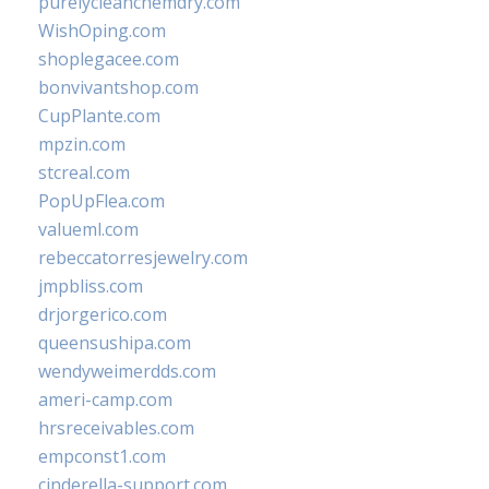
purelycleanchemdry.com
WishOping.com
shoplegacee.com
bonvivantshop.com
CupPlante.com
mpzin.com
stcreal.com
PopUpFlea.com
valueml.com
rebeccatorresjewelry.com
jmpbliss.com
drjorgerico.com
queensushipa.com
wendyweimerdds.com
ameri-camp.com
hrsreceivables.com
empconst1.com
cinderella-support.com