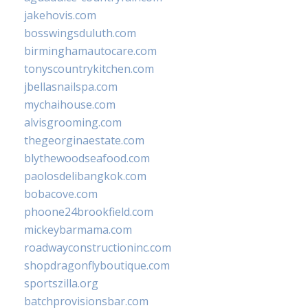
jakehovis.com
bosswingsduluth.com
birminghamautocare.com
tonyscountrykitchen.com
jbellasnailspa.com
mychaihouse.com
alvisgrooming.com
thegeorginaestate.com
blythewoodseafood.com
paolosdelibangkok.com
bobacove.com
phoone24brookfield.com
mickeybarmama.com
roadwayconstructioninc.com
shopdragonflyboutique.com
sportszilla.org
batchprovisionsbar.com