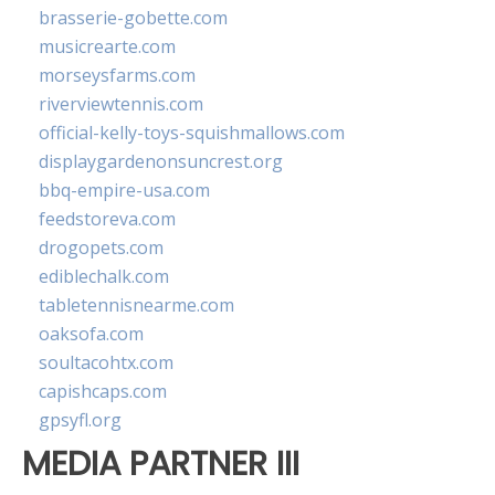
brasserie-gobette.com
musicrearte.com
morseysfarms.com
riverviewtennis.com
official-kelly-toys-squishmallows.com
displaygardenonsuncrest.org
bbq-empire-usa.com
feedstoreva.com
drogopets.com
ediblechalk.com
tabletennisnearme.com
oaksofa.com
soultacohtx.com
capishcaps.com
gpsyfl.org
MEDIA PARTNER III