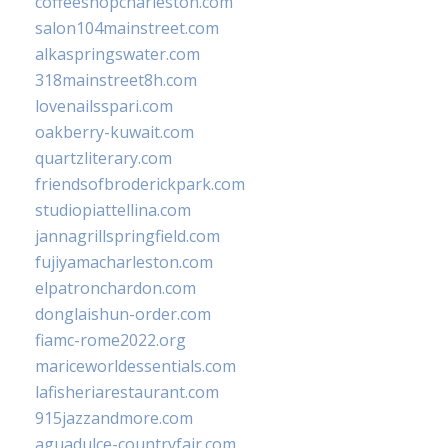
coffeeshopcharleston.com
salon104mainstreet.com
alkaspringswater.com
318mainstreet8h.com
lovenailsspari.com
oakberry-kuwait.com
quartzliterary.com
friendsofbroderickpark.com
studiopiattellina.com
jannagrillspringfield.com
fujiyamacharleston.com
elpatronchardon.com
donglaishun-order.com
fiamc-rome2022.org
mariceworldessentials.com
lafisheriarestaurant.com
915jazzandmore.com
aguadulce-countryfair.com