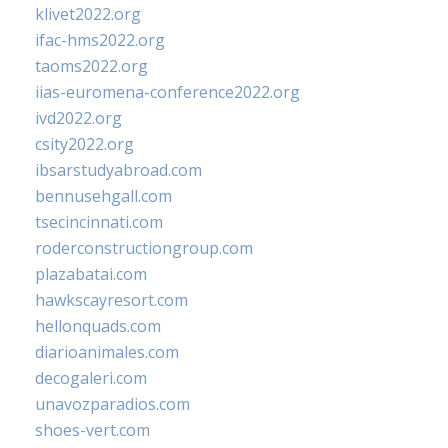
klivet2022.org
ifac-hms2022.org
taoms2022.org
iias-euromena-conference2022.org
ivd2022.org
csity2022.org
ibsarstudyabroad.com
bennusehgall.com
tsecincinnati.com
roderconstructiongroup.com
plazabatai.com
hawkscayresort.com
hellonquads.com
diarioanimales.com
decogaleri.com
unavozparadios.com
shoes-vert.com