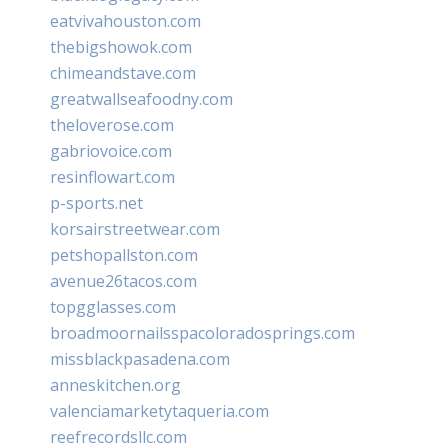
eatvivahouston.com
thebigshowok.com
chimeandstave.com
greatwallseafoodny.com
theloverose.com
gabriovoice.com
resinflowart.com
p-sports.net
korsairstreetwear.com
petshopallston.com
avenue26tacos.com
topgglasses.com
broadmoornailsspacoloradosprings.com
missblackpasadena.com
anneskitchen.org
valenciamarketytaqueria.com
reefrecordsllc.com