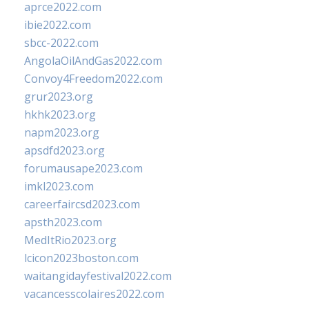
aprce2022.com
ibie2022.com
sbcc-2022.com
AngolaOilAndGas2022.com
Convoy4Freedom2022.com
grur2023.org
hkhk2023.org
napm2023.org
apsdfd2023.org
forumausape2023.com
imkl2023.com
careerfaircsd2023.com
apsth2023.com
MedItRio2023.org
lcicon2023boston.com
waitangidayfestival2022.com
vacancesscolaires2022.com