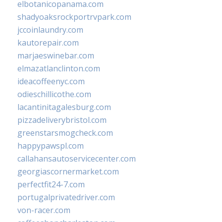
elbotanicopanama.com
shadyoaksrockportrvpark.com
jccoinlaundry.com
kautorepair.com
marjaeswinebar.com
elmazatlanclinton.com
ideacoffeenyc.com
odieschillicothe.com
lacantinitagalesburg.com
pizzadeliverybristol.com
greenstarsmogcheck.com
happypawspl.com
callahansautoservicecenter.com
georgiascornermarket.com
perfectfit24-7.com
portugalprivatedriver.com
von-racer.com