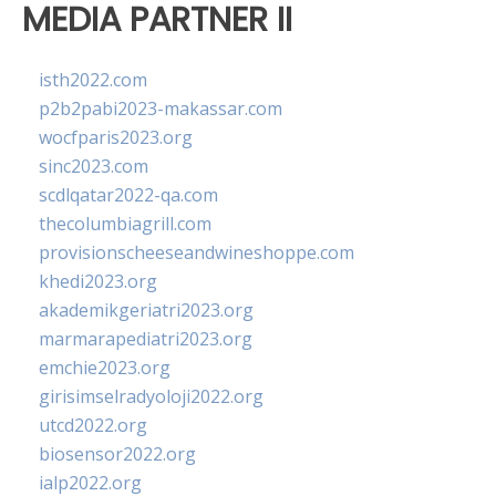
MEDIA PARTNER II
isth2022.com
p2b2pabi2023-makassar.com
wocfparis2023.org
sinc2023.com
scdlqatar2022-qa.com
thecolumbiagrill.com
provisionscheeseandwineshoppe.com
khedi2023.org
akademikgeriatri2023.org
marmarapediatri2023.org
emchie2023.org
girisimselradyoloji2022.org
utcd2022.org
biosensor2022.org
ialp2022.org