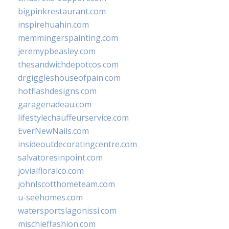
bigpinkrestaurant.com
inspirehuahin.com
memmingerspainting.com
jeremypbeasley.com
thesandwichdepotcos.com
drgiggleshouseofpain.com
hotflashdesigns.com
garagenadeau.com
lifestylechauffeurservice.com
EverNewNails.com
insideoutdecoratingcentre.com
salvatoresinpoint.com
jovialfloralco.com
johnlscotthometeam.com
u-seehomes.com
watersportslagonissi.com
mischieffashion.com