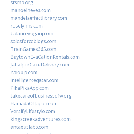
stsmp.org
manoelneves.com
mandelaeffectlibrary.com
roselynns.com
balanceyoganj.com
salesforceblogs.com
TrainGames365.com
BaytownEvaCationRentals.com
JabalpurCakeDelivery.com
halobjd.com
intelligenceqatar.com
PikaPikaApp.com
takecareofbusinessdfw.org
HamadaOfJapan.com
VersifyLifestyle.com
kingscreekadventures.com
antaeuslabs.com