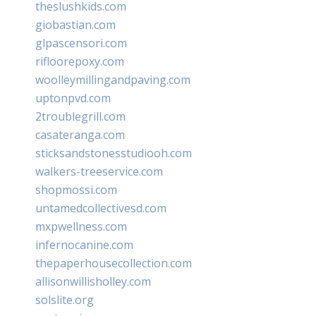
theslushkids.com
giobastian.com
glpascensori.com
rifloorepoxy.com
woolleymillingandpaving.com
uptonpvd.com
2troublegrill.com
casateranga.com
sticksandstonesstudiooh.com
walkers-treeservice.com
shopmossi.com
untamedcollectivesd.com
mxpwellness.com
infernocanine.com
thepaperhousecollection.com
allisonwillisholley.com
solslite.org