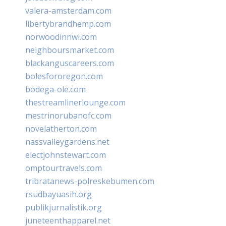
valera-amsterdam.com
libertybrandhemp.com
norwoodinnwi.com
neighboursmarket.com
blackanguscareers.com
bolesfororegon.com
bodega-ole.com
thestreamlinerlounge.com
mestrinorubanofc.com
novelatherton.com
nassvalleygardens.net
electjohnstewart.com
omptourtravels.com
tribratanews-polreskebumen.com
rsudbayuasih.org
publikjurnalistik.org
juneteenthapparel.net