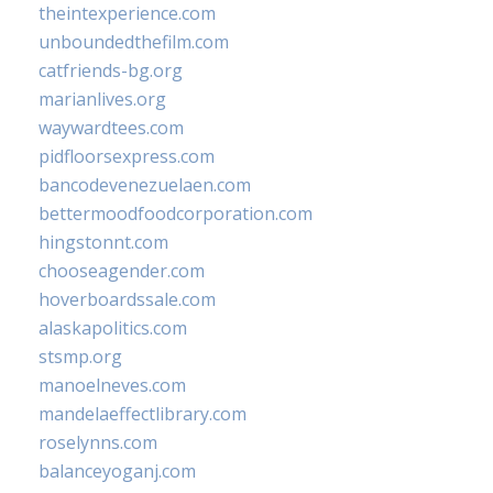
theintexperience.com
unboundedthefilm.com
catfriends-bg.org
marianlives.org
waywardtees.com
pidfloorsexpress.com
bancodevenezuelaen.com
bettermoodfoodcorporation.com
hingstonnt.com
chooseagender.com
hoverboardssale.com
alaskapolitics.com
stsmp.org
manoelneves.com
mandelaeffectlibrary.com
roselynns.com
balanceyoganj.com