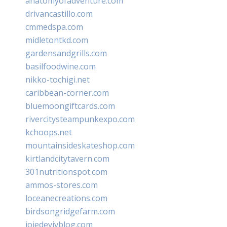
anatomyofadventure.com
drivancastillo.com
cmmedspa.com
midletontkd.com
gardensandgrills.com
basilfoodwine.com
nikko-tochigi.net
caribbean-corner.com
bluemoongiftcards.com
rivercitysteampunkexpo.com
kchoops.net
mountainsideskateshop.com
kirtlandcitytavern.com
301nutritionspot.com
ammos-stores.com
loceanecreations.com
birdsongridgefarm.com
joiedevivblog.com