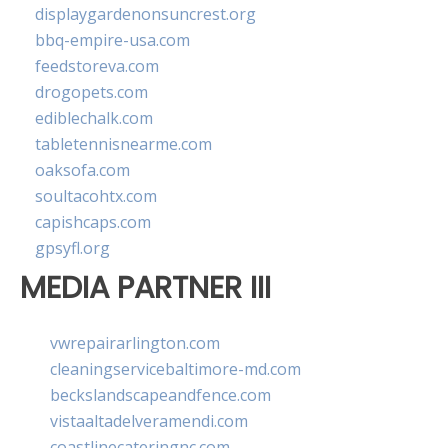
displaygardenonsuncrest.org
bbq-empire-usa.com
feedstoreva.com
drogopets.com
ediblechalk.com
tabletennisnearme.com
oaksofa.com
soultacohtx.com
capishcaps.com
gpsyfl.org
MEDIA PARTNER III
vwrepairarlington.com
cleaningservicebaltimore-md.com
beckslandscapeandfence.com
vistaaltadelveramendi.com
coastlinecateringnc.com