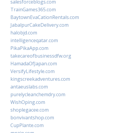
salesforceblogs.com
TrainGames365.com
BaytownEvaCationRentals.com
JabalpurCakeDelivery.com
halobjd.com
intelligenceqatar.com
PikaPikaApp.com
takecareofbusinessdfw.org
HamadaOfJapan.com
VersifyLifestyle.com
kingscreekadventures.com
antaeuslabs.com
purelycleanchemdry.com
WishOping.com
shoplegacee.com
bonvivantshop.com
CupPlante.com