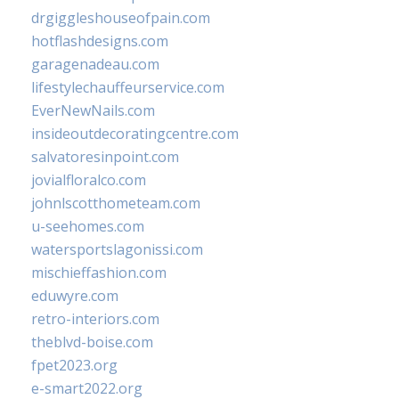
drgiggleshouseofpain.com
hotflashdesigns.com
garagenadeau.com
lifestylechauffeurservice.com
EverNewNails.com
insideoutdecoratingcentre.com
salvatoresinpoint.com
jovialfloralco.com
johnlscotthometeam.com
u-seehomes.com
watersportslagonissi.com
mischieffashion.com
eduwyre.com
retro-interiors.com
theblvd-boise.com
fpet2023.org
e-smart2022.org