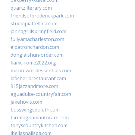
oakberry-kuwait.com
quartzliterary.com
friendsofbroderickpark.com
studiopiattellina.com
jannagrillspringfield.com
fujiyamacharleston.com
elpatronchardon.com
donglaishun-order.com
fiamc-rome2022.org
mariceworldessentials.com
lafisheriarestaurant.com
915jazzandmore.com
aguadulce-countryfair.com
jakehovis.com
bosswingsduluth.com
birminghamautocare.com
tonyscountrykitchen.com
jbellasnailspa.com