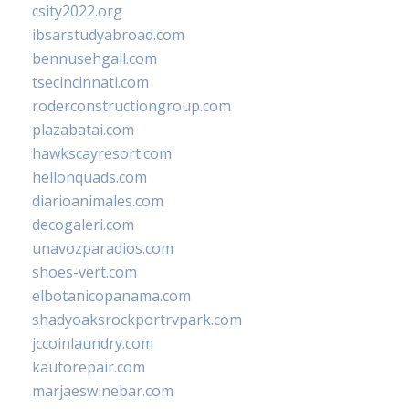
csity2022.org
ibsarstudyabroad.com
bennusehgall.com
tsecincinnati.com
roderconstructiongroup.com
plazabatai.com
hawkscayresort.com
hellonquads.com
diarioanimales.com
decogaleri.com
unavozparadios.com
shoes-vert.com
elbotanicopanama.com
shadyoaksrockportrvpark.com
jccoinlaundry.com
kautorepair.com
marjaeswinebar.com