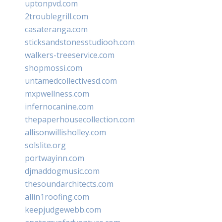
uptonpvd.com
2troublegrill.com
casateranga.com
sticksandstonesstudiooh.com
walkers-treeservice.com
shopmossi.com
untamedcollectivesd.com
mxpwellness.com
infernocanine.com
thepaperhousecollection.com
allisonwillisholley.com
solslite.org
portwayinn.com
djmaddogmusic.com
thesoundarchitects.com
allin1roofing.com
keepjudgewebb.com