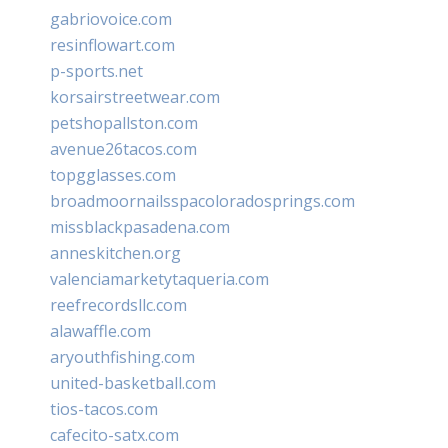
gabriovoice.com
resinflowart.com
p-sports.net
korsairstreetwear.com
petshopallston.com
avenue26tacos.com
topgglasses.com
broadmoornailsspacoloradosprings.com
missblackpasadena.com
anneskitchen.org
valenciamarketytaqueria.com
reefrecordsllc.com
alawaffle.com
aryouthfishing.com
united-basketball.com
tios-tacos.com
cafecito-satx.com