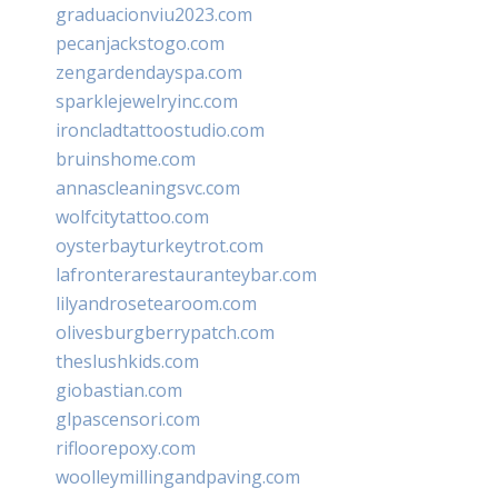
graduacionviu2023.com
pecanjackstogo.com
zengardendayspa.com
sparklejewelryinc.com
ironcladtattoostudio.com
bruinshome.com
annascleaningsvc.com
wolfcitytattoo.com
oysterbayturkeytrot.com
lafronterarestauranteybar.com
lilyandrosetearoom.com
olivesburgberrypatch.com
theslushkids.com
giobastian.com
glpascensori.com
rifloorepoxy.com
woolleymillingandpaving.com