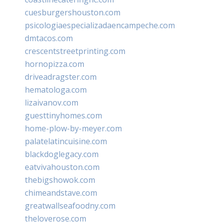
cuesburgershouston.com
psicologiaespecializadaencampeche.com
dmtacos.com
crescentstreetprinting.com
hornopizza.com
driveadragster.com
hematologa.com
lizaivanov.com
guesttinyhomes.com
home-plow-by-meyer.com
palatelatincuisine.com
blackdoglegacy.com
eatvivahouston.com
thebigshowok.com
chimeandstave.com
greatwallseafoodny.com
theloverose.com