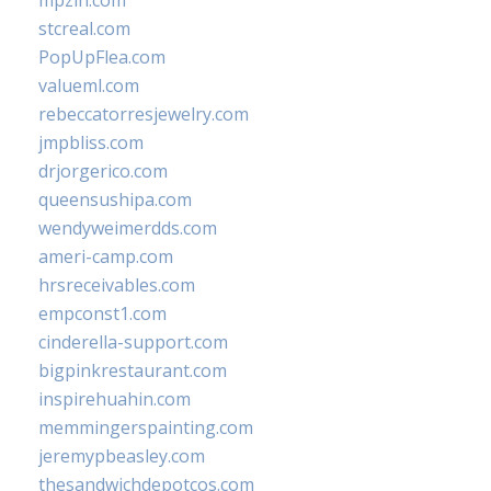
mpzin.com
stcreal.com
PopUpFlea.com
valueml.com
rebeccatorresjewelry.com
jmpbliss.com
drjorgerico.com
queensushipa.com
wendyweimerdds.com
ameri-camp.com
hrsreceivables.com
empconst1.com
cinderella-support.com
bigpinkrestaurant.com
inspirehuahin.com
memmingerspainting.com
jeremypbeasley.com
thesandwichdepotcos.com