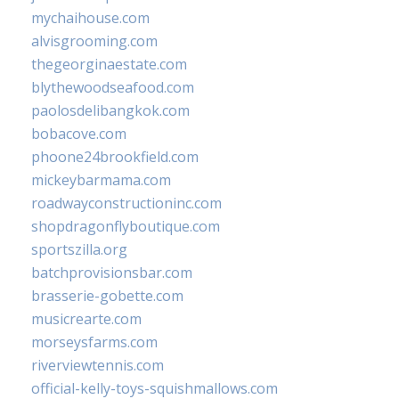
mychaihouse.com
alvisgrooming.com
thegeorginaestate.com
blythewoodseafood.com
paolosdelibangkok.com
bobacove.com
phoone24brookfield.com
mickeybarmama.com
roadwayconstructioninc.com
shopdragonflyboutique.com
sportszilla.org
batchprovisionsbar.com
brasserie-gobette.com
musicrearte.com
morseysfarms.com
riverviewtennis.com
official-kelly-toys-squishmallows.com