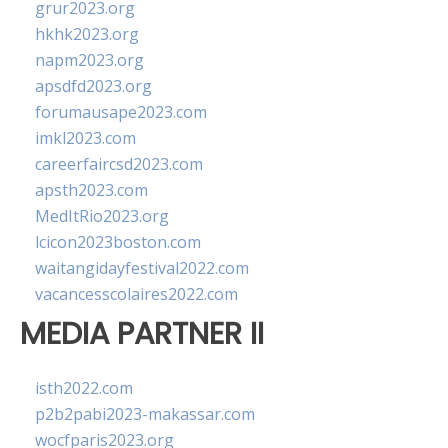
grur2023.org
hkhk2023.org
napm2023.org
apsdfd2023.org
forumausape2023.com
imkl2023.com
careerfaircsd2023.com
apsth2023.com
MedItRio2023.org
lcicon2023boston.com
waitangidayfestival2022.com
vacancesscolaires2022.com
MEDIA PARTNER II
isth2022.com
p2b2pabi2023-makassar.com
wocfparis2023.org