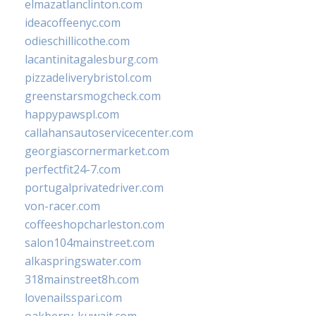
elmazatlanclinton.com
ideacoffeenyc.com
odieschillicothe.com
lacantinitagalesburg.com
pizzadeliverybristol.com
greenstarsmogcheck.com
happypawspl.com
callahansautoservicecenter.com
georgiascornermarket.com
perfectfit24-7.com
portugalprivatedriver.com
von-racer.com
coffeeshopcharleston.com
salon104mainstreet.com
alkaspringswater.com
318mainstreet8h.com
lovenailsspari.com