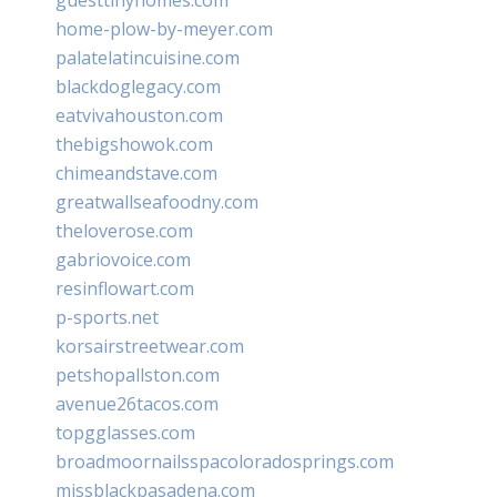
home-plow-by-meyer.com
palatelatincuisine.com
blackdoglegacy.com
eatvivahouston.com
thebigshowok.com
chimeandstave.com
greatwallseafoodny.com
theloverose.com
gabriovoice.com
resinflowart.com
p-sports.net
korsairstreetwear.com
petshopallston.com
avenue26tacos.com
topgglasses.com
broadmoornailsspacoloradosprings.com
missblackpasadena.com