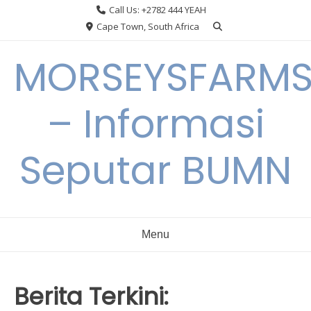
Skip
Call Us: +2782 444 YEAH
to
Cape Town, South Africa
content
MORSEYSFARM
– Informasi
Seputar BUMN
Menu
Berita Terkini: