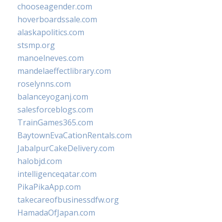
chooseagender.com
hoverboardssale.com
alaskapolitics.com
stsmp.org
manoelneves.com
mandelaeffectlibrary.com
roselynns.com
balanceyoganj.com
salesforceblogs.com
TrainGames365.com
BaytownEvaCationRentals.com
JabalpurCakeDelivery.com
halobjd.com
intelligenceqatar.com
PikaPikaApp.com
takecareofbusinessdfw.org
HamadaOfJapan.com