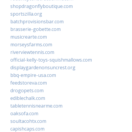
shopdragonflyboutique.com
sportszilla.org
batchprovisionsbar.com
brasserie-gobette.com
musicrearte.com
morseysfarms.com
riverviewtennis.com
official-kelly-toys-squishmallows.com
displaygardenonsuncrest.org
bbq-empire-usa.com
feedstoreva.com
drogopets.com
ediblechalk.com
tabletennisnearme.com
oaksofa.com
soultacohtx.com
capishcaps.com