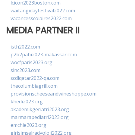
lcicon2023boston.com
waitangidayfestival2022.com
vacancesscolaires2022.com
MEDIA PARTNER II
isth2022.com
p2b2pabi2023-makassar.com
wocfparis2023.org
sinc2023.com
scdlqatar2022-qa.com
thecolumbiagrill.com
provisionscheeseandwineshoppe.com
khedi2023.org
akademikgeriatri2023.org
marmarapediatri2023.org
emchie2023.org
girisimselradyoloji2022.org