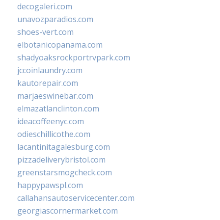
decogaleri.com
unavozparadios.com
shoes-vert.com
elbotanicopanama.com
shadyoaksrockportrvpark.com
jccoinlaundry.com
kautorepair.com
marjaeswinebar.com
elmazatlanclinton.com
ideacoffeenyc.com
odieschillicothe.com
lacantinitagalesburg.com
pizzadeliverybristol.com
greenstarsmogcheck.com
happypawspl.com
callahansautoservicecenter.com
georgiascornermarket.com