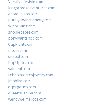
VersifyLifestyle.com
kingscreekadventures.com
antaeuslabs.com
purelycleanchemdry.com
WishOping.com
shoplegacee.com
bonvivantshop.com
CupPlante.com
mpzin.com
stcreal.com
PopUpFlea.com
valueml.com
rebeccatorresjewelry.com
jmpbliss.com
drjorgerico.com
queensushipa.com
wendyweimerdds.com