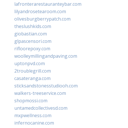
lafronterarestauranteybar.com
lilyandrosetearoom.com
olivesburgberrypatch.com
theslushkids.com
giobastian.com
glpascensori.com
rifloorepoxy.com
woolleymillingandpaving.com
uptonpvd.com
2troublegrill.com
casateranga.com
sticksandstonesstudiooh.com
walkers-treeservice.com
shopmossi.com
untamedcollectivesd.com
mxpwellness.com
infernocanine.com