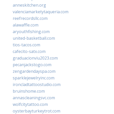
anneskitchen.org
valenciamarketytaqueria.com
reefrecordsllc.com
alawaffle.com
aryouthfishing.com
united-basketball.com
tios-tacos.com
cafecito-satx.com
graduacionviu2023.com
pecanjackstogo.com
zengardendayspa.com
sparklejewelryinc.com
ironcladtattoostudio.com
bruinshome.com
annascleaningsvc.com
wolfcitytattoo.com
oysterbayturkeytrot.com