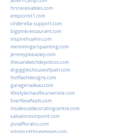
ameri-camp.com
hrsreceivables.com
empconst1.com
cinderella-support.com
bigpinkrestaurant.com
inspirehuahin.com
memmingerspainting.com
jeremypbeasley.com
thesandwichdepotcos.com
drgiggleshouseofpain.com
hotflashdesigns.com
garagenadeau.com
lifestylechauffeurservice.com
EverNewNails.com
insideoutdecoratingcentre.com
salvatoresinpoint.com
jovialfloralco.com
johnlscotthometeam.com