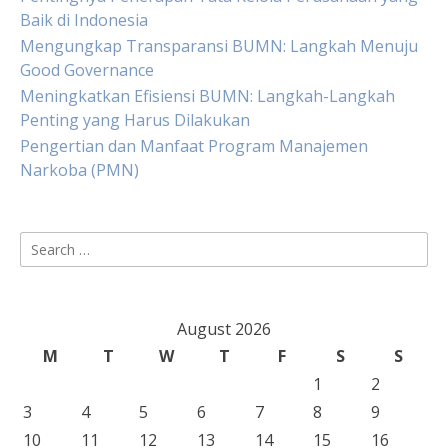
Baik di Indonesia
Mengungkap Transparansi BUMN: Langkah Menuju
Good Governance
Meningkatkan Efisiensi BUMN: Langkah-Langkah
Penting yang Harus Dilakukan
Pengertian dan Manfaat Program Manajemen
Narkoba (PMN)
Search
for:
August 2026
M
T
W
T
F
S
S
1
2
3
4
5
6
7
8
9
10
11
12
13
14
15
16