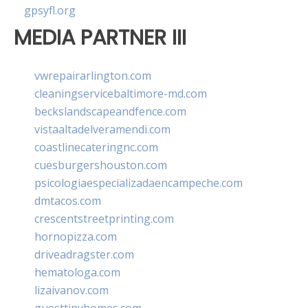
gpsyfl.org
MEDIA PARTNER III
vwrepairarlington.com
cleaningservicebaltimore-md.com
beckslandscapeandfence.com
vistaaltadelveramendi.com
coastlinecateringnc.com
cuesburgershouston.com
psicologiaespecializadaencampeche.com
dmtacos.com
crescentstreetprinting.com
hornopizza.com
driveadragster.com
hematologa.com
lizaivanov.com
guesttinyhomes.com