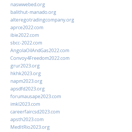
naswwebed.org
balithut-manado.org
alteregotradingcompany.org
aprce2022.com
ibie2022.com
sbcc-2022.com
AngolaOilAndGas2022.com
Convoy4Freedom2022.com
grur2023.org
hkhk2023.org
napm2023.org
apsdfd2023.org
forumausape2023.com
imkl2023.com
careerfaircsd2023.com
apsth2023.com
MedItRio2023.org