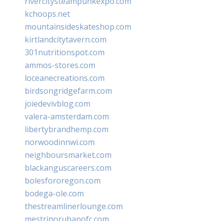
rivercitysteampunkexpo.com
kchoops.net
mountainsideskateshop.com
kirtlandcitytavern.com
301nutritionspot.com
ammos-stores.com
loceanecreations.com
birdsongridgefarm.com
joiedevivblog.com
valera-amsterdam.com
libertybrandhemp.com
norwoodinnwi.com
neighboursmarket.com
blackanguscareers.com
bolesfororegon.com
bodega-ole.com
thestreamlinerlounge.com
mestrinorubanofc.com