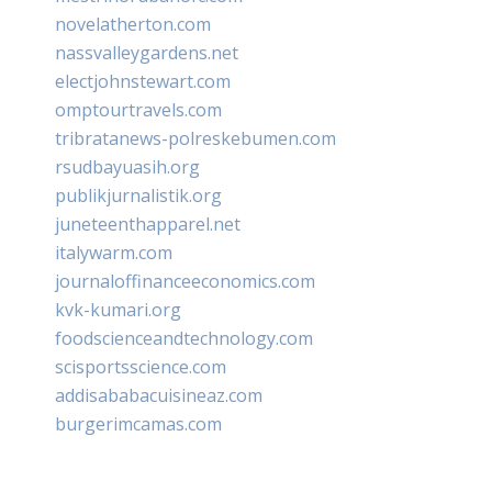
novelatherton.com
nassvalleygardens.net
electjohnstewart.com
omptourtravels.com
tribratanews-polreskebumen.com
rsudbayuasih.org
publikjurnalistik.org
juneteenthapparel.net
italywarm.com
journaloffinanceeconomics.com
kvk-kumari.org
foodscienceandtechnology.com
scisportsscience.com
addisababacuisineaz.com
burgerimcamas.com