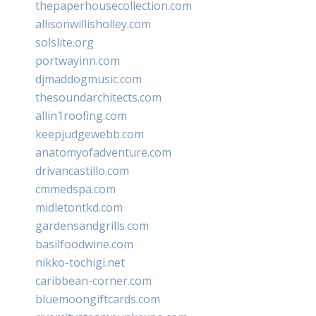
thepaperhousecollection.com
allisonwillisholley.com
solslite.org
portwayinn.com
djmaddogmusic.com
thesoundarchitects.com
allin1roofing.com
keepjudgewebb.com
anatomyofadventure.com
drivancastillo.com
cmmedspa.com
midletontkd.com
gardensandgrills.com
basilfoodwine.com
nikko-tochigi.net
caribbean-corner.com
bluemoongiftcards.com