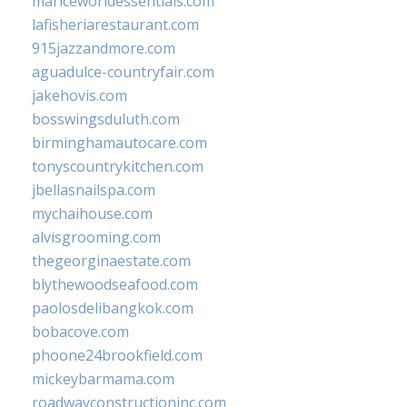
mariceworldessentials.com
lafisheriarestaurant.com
915jazzandmore.com
aguadulce-countryfair.com
jakehovis.com
bosswingsduluth.com
birminghamautocare.com
tonyscountrykitchen.com
jbellasnailspa.com
mychaihouse.com
alvisgrooming.com
thegeorginaestate.com
blythewoodseafood.com
paolosdelibangkok.com
bobacove.com
phoone24brookfield.com
mickeybarmama.com
roadwayconstructioninc.com