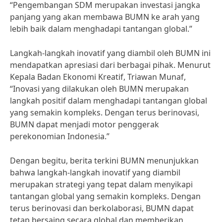
“Pengembangan SDM merupakan investasi jangka
panjang yang akan membawa BUMN ke arah yang
lebih baik dalam menghadapi tantangan global.”
Langkah-langkah inovatif yang diambil oleh BUMN ini
mendapatkan apresiasi dari berbagai pihak. Menurut
Kepala Badan Ekonomi Kreatif, Triawan Munaf,
“Inovasi yang dilakukan oleh BUMN merupakan
langkah positif dalam menghadapi tantangan global
yang semakin kompleks. Dengan terus berinovasi,
BUMN dapat menjadi motor penggerak
perekonomian Indonesia.”
Dengan begitu, berita terkini BUMN menunjukkan
bahwa langkah-langkah inovatif yang diambil
merupakan strategi yang tepat dalam menyikapi
tantangan global yang semakin kompleks. Dengan
terus berinovasi dan berkolaborasi, BUMN dapat
tetap bersaing secara global dan memberikan