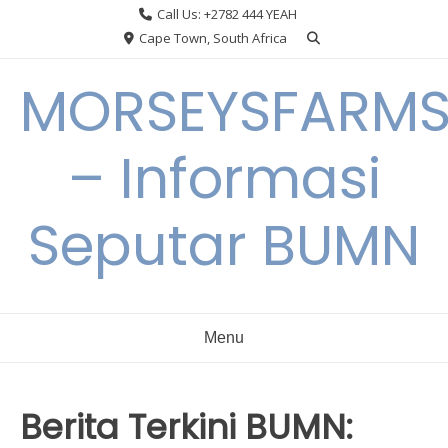
Skip
Call Us: +2782 444 YEAH
to
Cape Town, South Africa
content
MORSEYSFARM
– Informasi
Seputar BUMN
Menu
Berita Terkini BUMN: