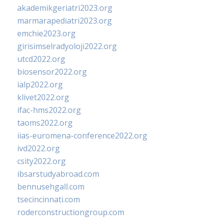
akademikgeriatri2023.org
marmarapediatri2023.org
emchie2023.org
girisimselradyoloji2022.org
utcd2022.org
biosensor2022.org
ialp2022.org
klivet2022.org
ifac-hms2022.org
taoms2022.org
iias-euromena-conference2022.org
ivd2022.org
csity2022.org
ibsarstudyabroad.com
bennusehgall.com
tsecincinnati.com
roderconstructiongroup.com