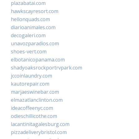
plazabatai.com
hawkscayresort.com
hellonquads.com
diarioanimales.com
decogaleri.com
unavozparadios.com
shoes-vert.com
elbotanicopanama.com
shadyoaksrockportrvpark.com
jccoinlaundry.com
kautorepair.com
marjaeswinebar.com
elmazatlanclinton.com
ideacoffeenyc.com
odieschillicothe.com
lacantinitagalesburg.com
pizzadeliverybristol.com