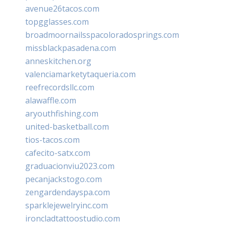
avenue26tacos.com
topgglasses.com
broadmoornailsspacoloradosprings.com
missblackpasadena.com
anneskitchen.org
valenciamarketytaqueria.com
reefrecordsllc.com
alawaffle.com
aryouthfishing.com
united-basketball.com
tios-tacos.com
cafecito-satx.com
graduacionviu2023.com
pecanjackstogo.com
zengardendayspa.com
sparklejewelryinc.com
ironcladtattoostudio.com