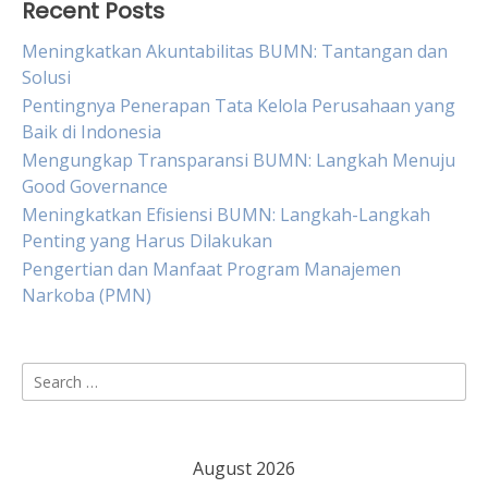
Recent Posts
Meningkatkan Akuntabilitas BUMN: Tantangan dan
Solusi
Pentingnya Penerapan Tata Kelola Perusahaan yang
Baik di Indonesia
Mengungkap Transparansi BUMN: Langkah Menuju
Good Governance
Meningkatkan Efisiensi BUMN: Langkah-Langkah
Penting yang Harus Dilakukan
Pengertian dan Manfaat Program Manajemen
Narkoba (PMN)
Search
for:
August 2026