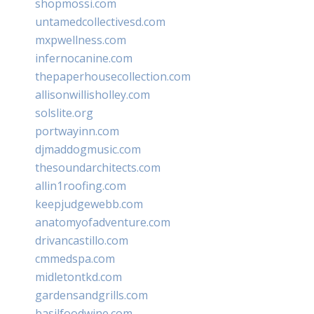
shopmossi.com
untamedcollectivesd.com
mxpwellness.com
infernocanine.com
thepaperhousecollection.com
allisonwillisholley.com
solslite.org
portwayinn.com
djmaddogmusic.com
thesoundarchitects.com
allin1roofing.com
keepjudgewebb.com
anatomyofadventure.com
drivancastillo.com
cmmedspa.com
midletontkd.com
gardensandgrills.com
basilfoodwine.com