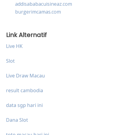
addisababacuisineaz.com
burgerimcamas.com
Link Alternatif
Live HK
Slot
Live Draw Macau
result cambodia
data sgp hari ini
Dana Slot
toto macau hari ini