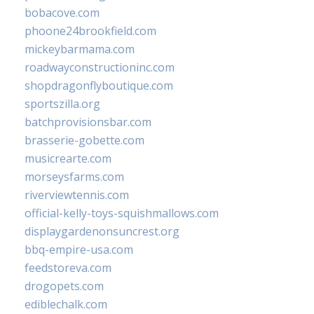
bobacove.com
phoone24brookfield.com
mickeybarmama.com
roadwayconstructioninc.com
shopdragonflyboutique.com
sportszilla.org
batchprovisionsbar.com
brasserie-gobette.com
musicrearte.com
morseysfarms.com
riverviewtennis.com
official-kelly-toys-squishmallows.com
displaygardenonsuncrest.org
bbq-empire-usa.com
feedstoreva.com
drogopets.com
ediblechalk.com