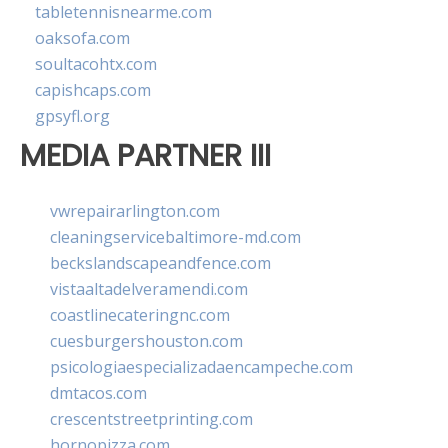
tabletennisnearme.com
oaksofa.com
soultacohtx.com
capishcaps.com
gpsyfl.org
MEDIA PARTNER III
vwrepairarlington.com
cleaningservicebaltimore-md.com
beckslandscapeandfence.com
vistaaltadelveramendi.com
coastlinecateringnc.com
cuesburgershouston.com
psicologiaespecializadaencampeche.com
dmtacos.com
crescentstreetprinting.com
hornopizza.com