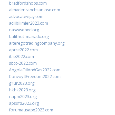
bradfordshops.com
almadenranchsanjose.com
advocatevijay.com
adlibilimler2023.com
naswwebed.org
balithut-manado.org
alteregotradingcompany.org
aprce2022.com
ibie2022.com
sbcc-2022.com
AngolaOilAndGas2022.com
Convoy4Freedom2022.com
grur2023.org
hkhk2023.org
napm2023.org
apsdfd2023.org
forumausape2023.com