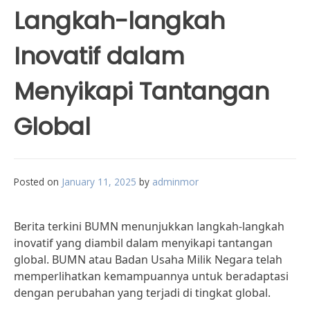
Langkah-langkah
Inovatif dalam
Menyikapi Tantangan
Global
Posted on
January 11, 2025
by
adminmor
Berita terkini BUMN menunjukkan langkah-langkah
inovatif yang diambil dalam menyikapi tantangan
global. BUMN atau Badan Usaha Milik Negara telah
memperlihatkan kemampuannya untuk beradaptasi
dengan perubahan yang terjadi di tingkat global.