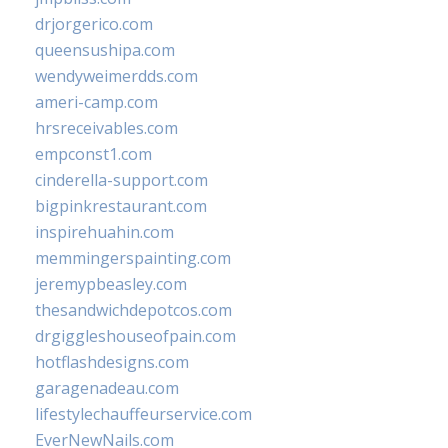
drjorgerico.com
queensushipa.com
wendyweimerdds.com
ameri-camp.com
hrsreceivables.com
empconst1.com
cinderella-support.com
bigpinkrestaurant.com
inspirehuahin.com
memmingerspainting.com
jeremypbeasley.com
thesandwichdepotcos.com
drgiggleshouseofpain.com
hotflashdesigns.com
garagenadeau.com
lifestylechauffeurservice.com
EverNewNails.com