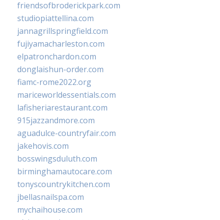
friendsofbroderickpark.com
studiopiattellina.com
jannagrillspringfield.com
fujiyamacharleston.com
elpatronchardon.com
donglaishun-order.com
fiamc-rome2022.org
mariceworldessentials.com
lafisheriarestaurant.com
915jazzandmore.com
aguadulce-countryfair.com
jakehovis.com
bosswingsduluth.com
birminghamautocare.com
tonyscountrykitchen.com
jbellasnailspa.com
mychaihouse.com