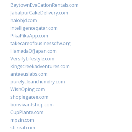
BaytownEvaCationRentals.com
JabalpurCakeDelivery.com
halobjd.com
intelligenceqatar.com
PikaPikaApp.com
takecareofbusinessdfw.org
HamadaOfJapan.com
VersifyLifestyle.com
kingscreekadventures.com
antaeuslabs.com
purelycleanchemdry.com
WishOping.com
shoplegacee.com
bonvivantshop.com
CupPlante.com
mpzin.com
stcreal.com