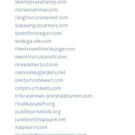
libertybrandhemp.com
norwoodinnwi.com
neighboursmarket.com
blackanguscareers.com
bolesfororegon.com
bodega-ole.com
thestreamlinerlounge.com
mestrinorubanofc.com
novelatherton.com
nassvalleygardens.net
electjohnstewart.com
omptourtravels.com
tribratanews-polreskebumen.com
rsudbayuasih.org
publikjurnalistik.org
juneteenthapparel.net
italywarm.com
journaloffinanceeconomics.com