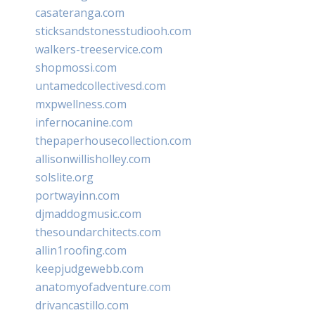
casateranga.com
sticksandstonesstudiooh.com
walkers-treeservice.com
shopmossi.com
untamedcollectivesd.com
mxpwellness.com
infernocanine.com
thepaperhousecollection.com
allisonwillisholley.com
solslite.org
portwayinn.com
djmaddogmusic.com
thesoundarchitects.com
allin1roofing.com
keepjudgewebb.com
anatomyofadventure.com
drivancastillo.com