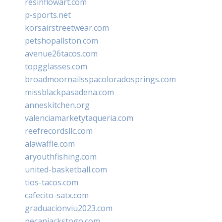
resinflowart.com
p-sports.net
korsairstreetwear.com
petshopallston.com
avenue26tacos.com
topgglasses.com
broadmoornailsspacoloradosprings.com
missblackpasadena.com
anneskitchen.org
valenciamarketytaqueria.com
reefrecordsllc.com
alawaffle.com
aryouthfishing.com
united-basketball.com
tios-tacos.com
cafecito-satx.com
graduacionviu2023.com
pecanjackstogo.com