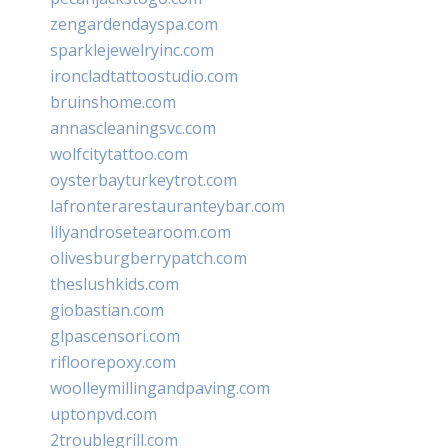
zengardendayspa.com
sparklejewelryinc.com
ironcladtattoostudio.com
bruinshome.com
annascleaningsvc.com
wolfcitytattoo.com
oysterbayturkeytrot.com
lafronterarestauranteybar.com
lilyandrosetearoom.com
olivesburgberrypatch.com
theslushkids.com
giobastian.com
glpascensori.com
rifloorepoxy.com
woolleymillingandpaving.com
uptonpvd.com
2troublegrill.com