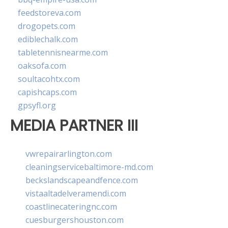
feedstoreva.com
drogopets.com
ediblechalk.com
tabletennisnearme.com
oaksofa.com
soultacohtx.com
capishcaps.com
gpsyfl.org
MEDIA PARTNER III
vwrepairarlington.com
cleaningservicebaltimore-md.com
beckslandscapeandfence.com
vistaaltadelveramendi.com
coastlinecateringnc.com
cuesburgershouston.com