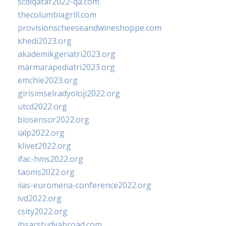
scdlqatar2022-qa.com
thecolumbiagrill.com
provisionscheeseandwineshoppe.com
khedi2023.org
akademikgeriatri2023.org
marmarapediatri2023.org
emchie2023.org
girisimselradyoloji2022.org
utcd2022.org
biosensor2022.org
ialp2022.org
klivet2022.org
ifac-hms2022.org
taoms2022.org
iias-euromena-conference2022.org
ivd2022.org
csity2022.org
ibsarstudyabroad.com