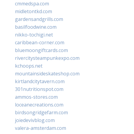
cmmedspa.com
midletontkd.com
gardensandgrills.com
basilfoodwine.com
nikko-tochigi.net
caribbean-corner.com
bluemoongiftcards.com
rivercitysteampunkexpo.com
kchoops.net
mountainsideskateshop.com
kirtlandcitytavern.com
301nutritionspot.com
ammos-stores.com
loceanecreations.com
birdsongridgefarm.com
joiedevivblog.com
valera-amsterdam.com