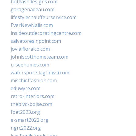
hotflashdesigns.com
garagenadeau.com
lifestylechauffeurservice.com
EverNewNails.com
insideoutdecoratingcentre.com
salvatoresinpoint.com
jovialfloralco.com
johnlscotthometeam.com
u-seehomes.com
watersportslagonissi.com
mischieffashion.com
eduwyre.com
retro-interiors.com
theblvd-boise.com
fpet2023.org
e-smart2022.org
ngrc2022.org
leesfamilyfoods.com