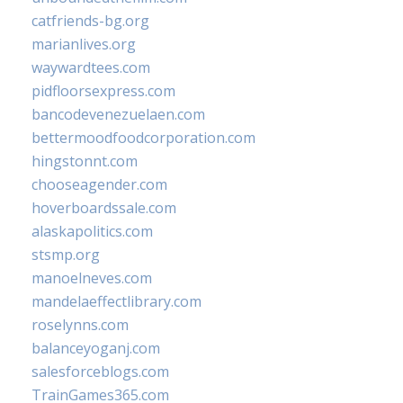
catfriends-bg.org
marianlives.org
waywardtees.com
pidfloorsexpress.com
bancodevenezuelaen.com
bettermoodfoodcorporation.com
hingstonnt.com
chooseagender.com
hoverboardssale.com
alaskapolitics.com
stsmp.org
manoelneves.com
mandelaeffectlibrary.com
roselynns.com
balanceyoganj.com
salesforceblogs.com
TrainGames365.com