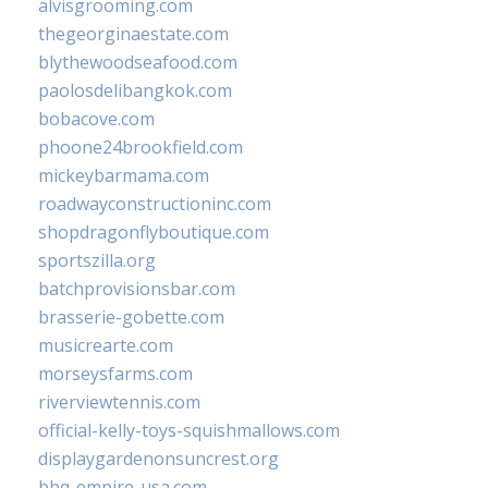
alvisgrooming.com
thegeorginaestate.com
blythewoodseafood.com
paolosdelibangkok.com
bobacove.com
phoone24brookfield.com
mickeybarmama.com
roadwayconstructioninc.com
shopdragonflyboutique.com
sportszilla.org
batchprovisionsbar.com
brasserie-gobette.com
musicrearte.com
morseysfarms.com
riverviewtennis.com
official-kelly-toys-squishmallows.com
displaygardenonsuncrest.org
bbq-empire-usa.com