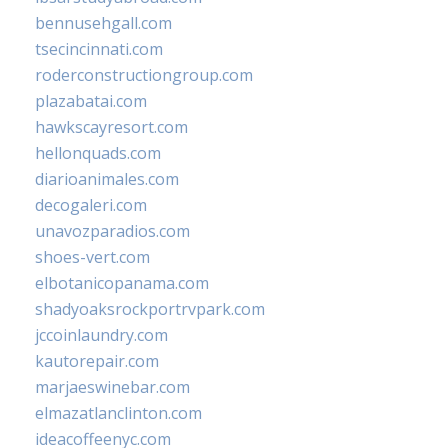
bennusehgall.com
tsecincinnati.com
roderconstructiongroup.com
plazabatai.com
hawkscayresort.com
hellonquads.com
diarioanimales.com
decogaleri.com
unavozparadios.com
shoes-vert.com
elbotanicopanama.com
shadyoaksrockportrvpark.com
jccoinlaundry.com
kautorepair.com
marjaeswinebar.com
elmazatlanclinton.com
ideacoffeenyc.com