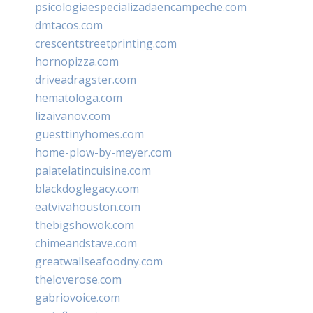
psicologiaespecializadaencampeche.com
dmtacos.com
crescentstreetprinting.com
hornopizza.com
driveadragster.com
hematologa.com
lizaivanov.com
guesttinyhomes.com
home-plow-by-meyer.com
palatelatincuisine.com
blackdoglegacy.com
eatvivahouston.com
thebigshowok.com
chimeandstave.com
greatwallseafoodny.com
theloverose.com
gabriovoice.com