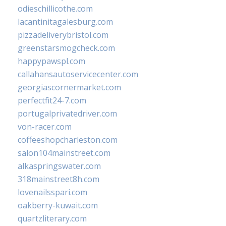
odieschillicothe.com
lacantinitagalesburg.com
pizzadeliverybristol.com
greenstarsmogcheck.com
happypawspl.com
callahansautoservicecenter.com
georgiascornermarket.com
perfectfit24-7.com
portugalprivatedriver.com
von-racer.com
coffeeshopcharleston.com
salon104mainstreet.com
alkaspringswater.com
318mainstreet8h.com
lovenailsspari.com
oakberry-kuwait.com
quartzliterary.com