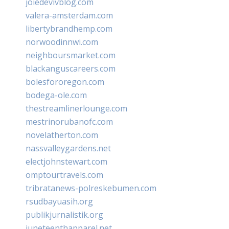
joiedevivblog.com
valera-amsterdam.com
libertybrandhemp.com
norwoodinnwi.com
neighboursmarket.com
blackanguscareers.com
bolesfororegon.com
bodega-ole.com
thestreamlinerlounge.com
mestrinorubanofc.com
novelatherton.com
nassvalleygardens.net
electjohnstewart.com
omptourtravels.com
tribratanews-polreskebumen.com
rsudbayuasih.org
publikjurnalistik.org
juneteenthapparel.net