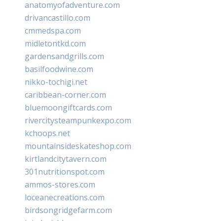
anatomyofadventure.com
drivancastillo.com
cmmedspa.com
midletontkd.com
gardensandgrills.com
basilfoodwine.com
nikko-tochigi.net
caribbean-corner.com
bluemoongiftcards.com
rivercitysteampunkexpo.com
kchoops.net
mountainsideskateshop.com
kirtlandcitytavern.com
301nutritionspot.com
ammos-stores.com
loceanecreations.com
birdsongridgefarm.com