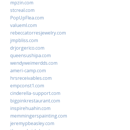
mpzin.com
stcreal.com
PopUpFlea.com
valueml.com
rebeccatorresjewelry.com
jmpbliss.com
drjorgerico.com
queensushipa.com
wendyweimerdds.com
ameri-camp.com
hrsreceivables.com
empconst1.com
cinderella-support.com
bigpinkrestaurant.com
inspirehuahin.com
memmingerspainting.com
jeremypbeasley.com