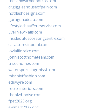
thesandwichdepotcos.com
drgiggleshouseofpain.com
hotflashdesigns.com
garagenadeau.com
lifestylechauffeurservice.com
EverNewNails.com
insideoutdecoratingcentre.com
salvatoresinpoint.com
jovialfloralco.com
johnlscotthometeam.com
u-seehomes.com
watersportslagonissi.com
mischieffashion.com
eduwyre.com
retro-interiors.com
theblvd-boise.com
fpet2023.org
e-smart2022.org