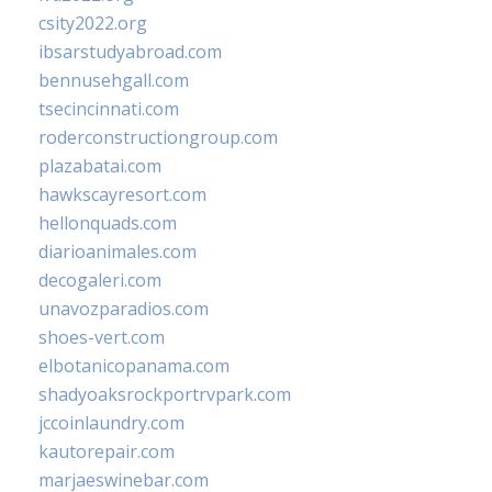
csity2022.org
ibsarstudyabroad.com
bennusehgall.com
tsecincinnati.com
roderconstructiongroup.com
plazabatai.com
hawkscayresort.com
hellonquads.com
diarioanimales.com
decogaleri.com
unavozparadios.com
shoes-vert.com
elbotanicopanama.com
shadyoaksrockportrvpark.com
jccoinlaundry.com
kautorepair.com
marjaeswinebar.com