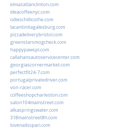
elmazatlanclinton.com
ideacoffeenyc.com
odieschillicothe.com
lacantinitagalesburg.com
pizzadeliverybristol.com
greenstarsmogcheck.com
happypawspl.com
callahansautoservicecenter.com
georgiascornermarket.com
perfectfit24-7.com
portugalprivatedriver.com
von-racer.com
coffeeshopcharleston.com
salon104mainstreet.com
alkaspringswater.com
318mainstreet8h.com
lovenailsspari.com