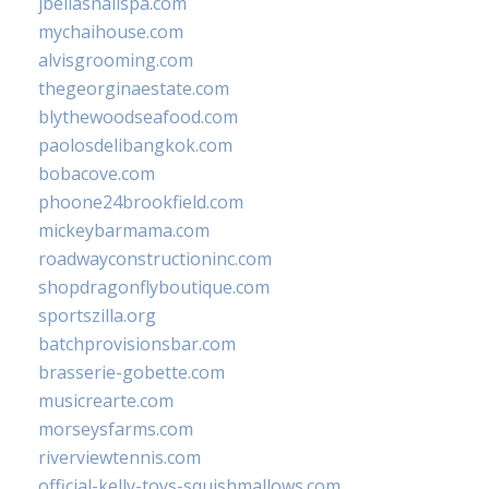
jbellasnailspa.com
mychaihouse.com
alvisgrooming.com
thegeorginaestate.com
blythewoodseafood.com
paolosdelibangkok.com
bobacove.com
phoone24brookfield.com
mickeybarmama.com
roadwayconstructioninc.com
shopdragonflyboutique.com
sportszilla.org
batchprovisionsbar.com
brasserie-gobette.com
musicrearte.com
morseysfarms.com
riverviewtennis.com
official-kelly-toys-squishmallows.com