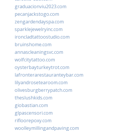
graduacionviu2023.com
pecanjackstogo.com
zengardendayspa.com
sparklejewelryinc.com
ironcladtattoostudio.com
bruinshome.com
annascleaningsvc.com
wolfcitytattoo.com
oysterbayturkeytrot.com
lafronterarestauranteybar.com
lilyandrosetearoom.com
olivesburgberrypatch.com
theslushkids.com
giobastian.com
glpascensori.com
rifloorepoxy.com
woolleymillingandpaving.com