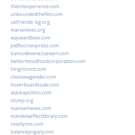
theintexperience.com
unboundedthefilm.com
catfriends-bg.org
marianlives.org
waywardtees.com
pidfloorsexpress.com
bancodevenezuelaen.com
bettermoodfoodcorporation.com
hingstonnt.com
chooseagender.com
hoverboardssale.com
alaskapolitics.com
stsmp.org
manoelneves.com
mandelaeffectlibrary.com
roselynns.com
balanceyoganj.com