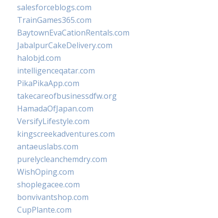
salesforceblogs.com
TrainGames365.com
BaytownEvaCationRentals.com
JabalpurCakeDelivery.com
halobjd.com
intelligenceqatar.com
PikaPikaApp.com
takecareofbusinessdfw.org
HamadaOfJapan.com
VersifyLifestyle.com
kingscreekadventures.com
antaeuslabs.com
purelycleanchemdry.com
WishOping.com
shoplegacee.com
bonvivantshop.com
CupPlante.com