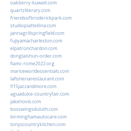
oakberry-kuwait.com
quartzliterary.com
friendsofbroderickpark.com
studiopiattellina.com
jannagrillspringfield.com
fujiyamacharleston.com
elpatronchardon.com
donglaishun-order.com
fiamc-rome2022.org
mariceworldessentials.com
lafisheriarestaurant.com
915jazzandmore.com
aguadulce-countryfair.com
jakehovis.com
bosswingsduluth.com
birminghamautocare.com
tonyscountrykitchen.com