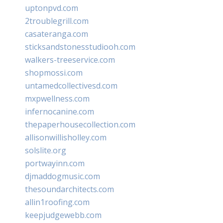
uptonpvd.com
2troublegrill.com
casateranga.com
sticksandstonesstudiooh.com
walkers-treeservice.com
shopmossi.com
untamedcollectivesd.com
mxpwellness.com
infernocanine.com
thepaperhousecollection.com
allisonwillisholley.com
solslite.org
portwayinn.com
djmaddogmusic.com
thesoundarchitects.com
allin1roofing.com
keepjudgewebb.com