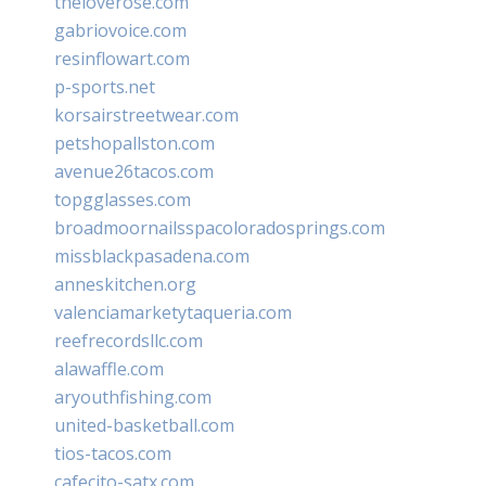
theloverose.com
gabriovoice.com
resinflowart.com
p-sports.net
korsairstreetwear.com
petshopallston.com
avenue26tacos.com
topgglasses.com
broadmoornailsspacoloradosprings.com
missblackpasadena.com
anneskitchen.org
valenciamarketytaqueria.com
reefrecordsllc.com
alawaffle.com
aryouthfishing.com
united-basketball.com
tios-tacos.com
cafecito-satx.com