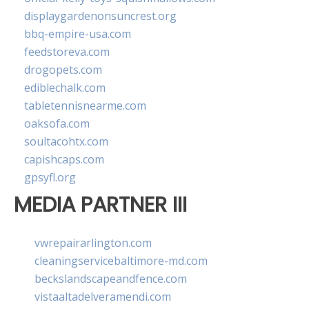
displaygardenonsuncrest.org
bbq-empire-usa.com
feedstoreva.com
drogopets.com
ediblechalk.com
tabletennisnearme.com
oaksofa.com
soultacohtx.com
capishcaps.com
gpsyfl.org
MEDIA PARTNER III
vwrepairarlington.com
cleaningservicebaltimore-md.com
beckslandscapeandfence.com
vistaaltadelveramendi.com