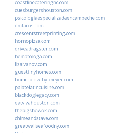
coastlinecateringnc.com
cuesburgershouston.com
psicologiaespecializadaencampeche.com
dmtacos.com
crescentstreetprinting.com
hornopizza.com
driveadragster.com
hematologa.com
lizaivanov.com
guesttinyhomes.com
home-plow-by-meyer.com
palatelatincuisine.com
blackdoglegacy.com
eatvivahouston.com
thebigshowok.com
chimeandstave.com
greatwallseafoodny.com