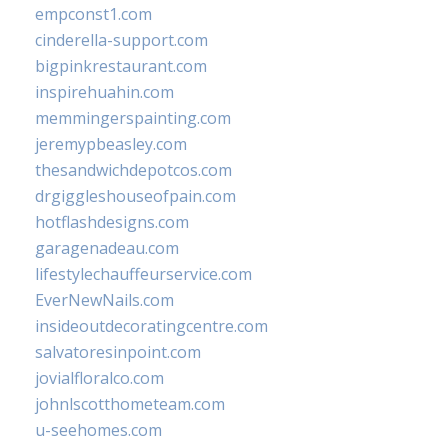
empconst1.com
cinderella-support.com
bigpinkrestaurant.com
inspirehuahin.com
memmingerspainting.com
jeremypbeasley.com
thesandwichdepotcos.com
drgiggleshouseofpain.com
hotflashdesigns.com
garagenadeau.com
lifestylechauffeurservice.com
EverNewNails.com
insideoutdecoratingcentre.com
salvatoresinpoint.com
jovialfloralco.com
johnlscotthometeam.com
u-seehomes.com