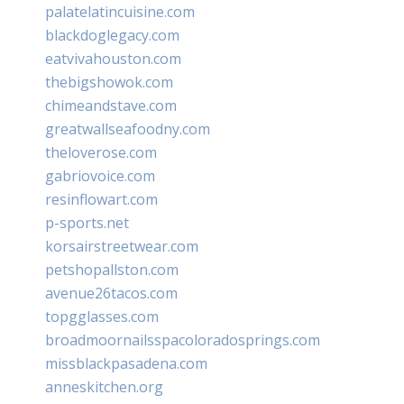
palatelatincuisine.com
blackdoglegacy.com
eatvivahouston.com
thebigshowok.com
chimeandstave.com
greatwallseafoodny.com
theloverose.com
gabriovoice.com
resinflowart.com
p-sports.net
korsairstreetwear.com
petshopallston.com
avenue26tacos.com
topgglasses.com
broadmoornailsspacoloradosprings.com
missblackpasadena.com
anneskitchen.org