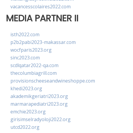
vacancesscolaires2022.com
MEDIA PARTNER II
isth2022.com
p2b2pabi2023-makassar.com
wocfparis2023.org
sinc2023.com
scdlqatar2022-qa.com
thecolumbiagrill.com
provisionscheeseandwineshoppe.com
khedi2023.org
akademikgeriatri2023.org
marmarapediatri2023.org
emchie2023.org
girisimselradyoloji2022.org
utcd2022.org