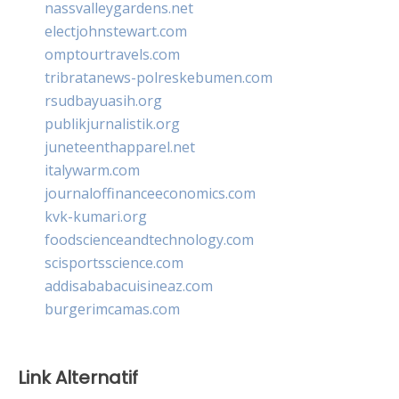
nassvalleygardens.net
electjohnstewart.com
omptourtravels.com
tribratanews-polreskebumen.com
rsudbayuasih.org
publikjurnalistik.org
juneteenthapparel.net
italywarm.com
journaloffinanceeconomics.com
kvk-kumari.org
foodscienceandtechnology.com
scisportsscience.com
addisababacuisineaz.com
burgerimcamas.com
Link Alternatif