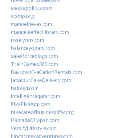
hoverboardssale.com
alaskapolitics.com
stsmp.org
manoelneves.com
mandelaeffectlibrary.com
roselynns.com
balanceyoganj.com
salesforceblogs.com
TrainGames365.com
BaytownEvaCationRentals.com
JabalpurCakeDelivery.com
halobjd.com
intelligenceqatar.com
PikaPikaApp.com
takecareofbusinessdfw.org
HamadaOfJapan.com
VersifyLifestyle.com
kingscreekadventures.com