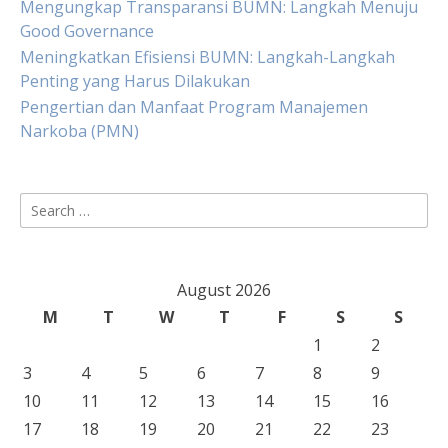
Mengungkap Transparansi BUMN: Langkah Menuju
Good Governance
Meningkatkan Efisiensi BUMN: Langkah-Langkah
Penting yang Harus Dilakukan
Pengertian dan Manfaat Program Manajemen
Narkoba (PMN)
Search
for:
August 2026
M
T
W
T
F
S
S
1
2
3
4
5
6
7
8
9
10
11
12
13
14
15
16
17
18
19
20
21
22
23