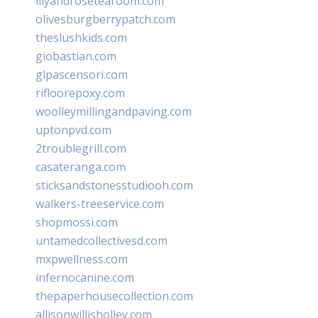
lilyandrosetearoom.com
olivesburgberrypatch.com
theslushkids.com
giobastian.com
glpascensori.com
rifloorepoxy.com
woolleymillingandpaving.com
uptonpvd.com
2troublegrill.com
casateranga.com
sticksandstonesstudiooh.com
walkers-treeservice.com
shopmossi.com
untamedcollectivesd.com
mxpwellness.com
infernocanine.com
thepaperhousecollection.com
allisonwillisholley.com