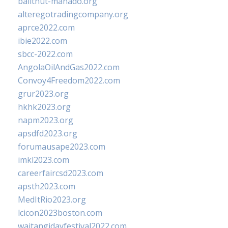
balithut-manado.org
alteregotradingcompany.org
aprce2022.com
ibie2022.com
sbcc-2022.com
AngolaOilAndGas2022.com
Convoy4Freedom2022.com
grur2023.org
hkhk2023.org
napm2023.org
apsdfd2023.org
forumausape2023.com
imkl2023.com
careerfaircsd2023.com
apsth2023.com
MedItRio2023.org
lcicon2023boston.com
waitangidayfestival2022.com