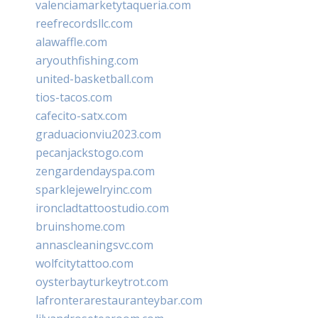
valenciamarketytaqueria.com
reefrecordsllc.com
alawaffle.com
aryouthfishing.com
united-basketball.com
tios-tacos.com
cafecito-satx.com
graduacionviu2023.com
pecanjackstogo.com
zengardendayspa.com
sparklejewelryinc.com
ironcladtattoostudio.com
bruinshome.com
annascleaningsvc.com
wolfcitytattoo.com
oysterbayturkeytrot.com
lafronterarestauranteybar.com