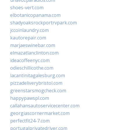
unavozparadios.com
shoes-vert.com
elbotanicopanama.com
shadyoaksrockportrvpark.com
jccoinlaundry.com
kautorepair.com
marjaeswinebar.com
elmazatlanclinton.com
ideacoffeenyc.com
odieschillicothe.com
lacantinitagalesburg.com
pizzadeliverybristol.com
greenstarsmogcheck.com
happypawspl.com
callahansautoservicecenter.com
georgiascornermarket.com
perfectfit24-7.com
portugalprivatedriver.com