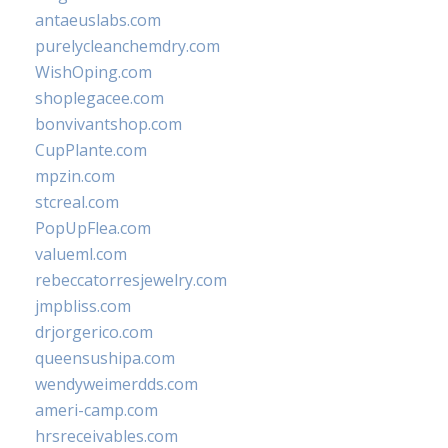
antaeuslabs.com
purelycleanchemdry.com
WishOping.com
shoplegacee.com
bonvivantshop.com
CupPlante.com
mpzin.com
stcreal.com
PopUpFlea.com
valueml.com
rebeccatorresjewelry.com
jmpbliss.com
drjorgerico.com
queensushipa.com
wendyweimerdds.com
ameri-camp.com
hrsreceivables.com