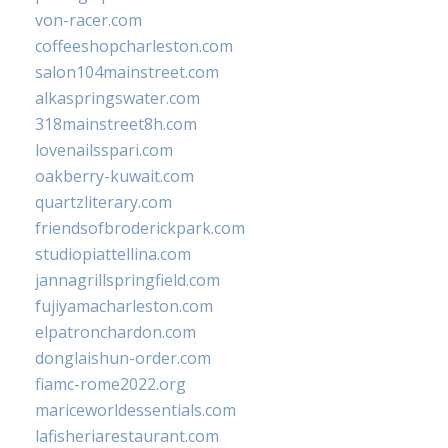
von-racer.com
coffeeshopcharleston.com
salon104mainstreet.com
alkaspringswater.com
318mainstreet8h.com
lovenailsspari.com
oakberry-kuwait.com
quartzliterary.com
friendsofbroderickpark.com
studiopiattellina.com
jannagrillspringfield.com
fujiyamacharleston.com
elpatronchardon.com
donglaishun-order.com
fiamc-rome2022.org
mariceworldessentials.com
lafisheriarestaurant.com