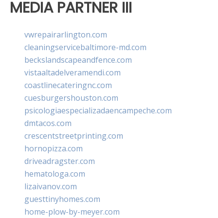
MEDIA PARTNER III
vwrepairarlington.com
cleaningservicebaltimore-md.com
beckslandscapeandfence.com
vistaaltadelveramendi.com
coastlinecateringnc.com
cuesburgershouston.com
psicologiaespecializadaencampeche.com
dmtacos.com
crescentstreetprinting.com
hornopizza.com
driveadragster.com
hematologa.com
lizaivanov.com
guesttinyhomes.com
home-plow-by-meyer.com