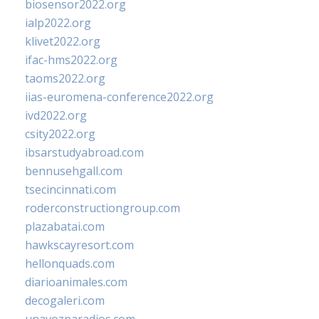
biosensor2022.org
ialp2022.org
klivet2022.org
ifac-hms2022.org
taoms2022.org
iias-euromena-conference2022.org
ivd2022.org
csity2022.org
ibsarstudyabroad.com
bennusehgall.com
tsecincinnati.com
roderconstructiongroup.com
plazabatai.com
hawkscayresort.com
hellonquads.com
diarioanimales.com
decogaleri.com