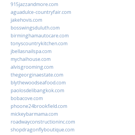
915jazzandmore.com
aguadulce-countryfair.com
jakehovis.com
bosswingsduluth.com
birminghamautocare.com
tonyscountrykitchen.com
jbellasnailspa.com
mychaihouse.com
alvisgrooming.com
thegeorginaestate.com
blythewoodseafood.com
paolosdelibangkok.com
bobacove.com
phoone24brookfield.com
mickeybarmama.com
roadwayconstructioninc.com
shopdragonflyboutique.com