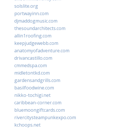
solslite.org
portwayinn.com
djmaddogmusic.com
thesoundarchitects.com
allin1roofing.com
keepjudgewebb.com
anatomyofadventure.com
drivancastillo.com
cmmedspa.com
midletontkd.com
gardensandgrills.com
basilfoodwine.com
nikko-tochigi.net
caribbean-corner.com
bluemoongiftcards.com
rivercitysteampunkexpo.com
kchoops.net