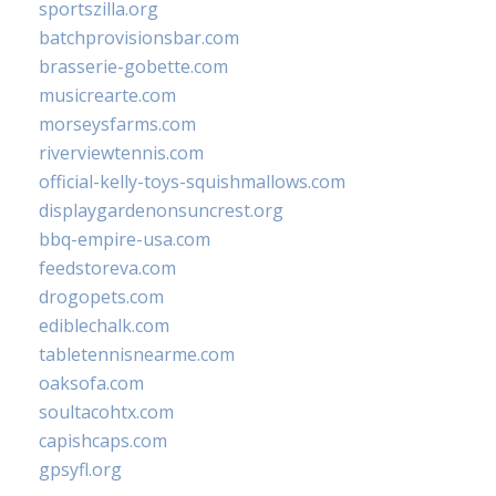
sportszilla.org
batchprovisionsbar.com
brasserie-gobette.com
musicrearte.com
morseysfarms.com
riverviewtennis.com
official-kelly-toys-squishmallows.com
displaygardenonsuncrest.org
bbq-empire-usa.com
feedstoreva.com
drogopets.com
ediblechalk.com
tabletennisnearme.com
oaksofa.com
soultacohtx.com
capishcaps.com
gpsyfl.org