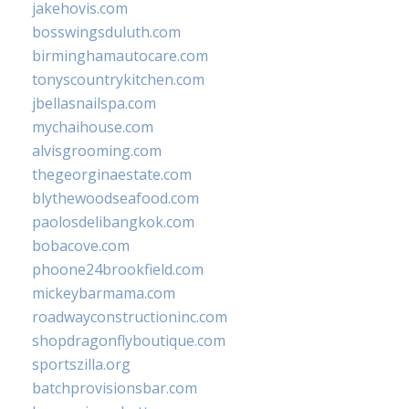
jakehovis.com
bosswingsduluth.com
birminghamautocare.com
tonyscountrykitchen.com
jbellasnailspa.com
mychaihouse.com
alvisgrooming.com
thegeorginaestate.com
blythewoodseafood.com
paolosdelibangkok.com
bobacove.com
phoone24brookfield.com
mickeybarmama.com
roadwayconstructioninc.com
shopdragonflyboutique.com
sportszilla.org
batchprovisionsbar.com