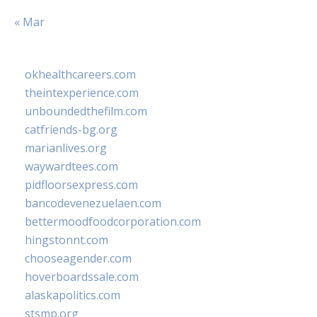
« Mar
okhealthcareers.com
theintexperience.com
unboundedthefilm.com
catfriends-bg.org
marianlives.org
waywardtees.com
pidfloorsexpress.com
bancodevenezuelaen.com
bettermoodfoodcorporation.com
hingstonnt.com
chooseagender.com
hoverboardssale.com
alaskapolitics.com
stsmp.org