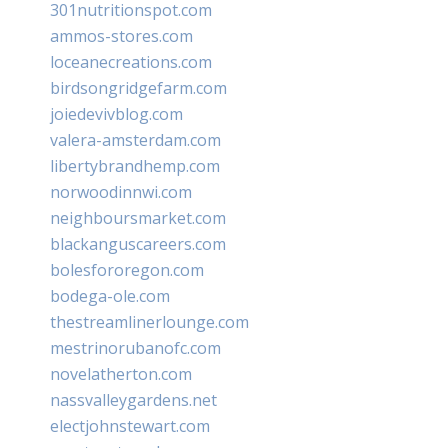
301nutritionspot.com
ammos-stores.com
loceanecreations.com
birdsongridgefarm.com
joiedevivblog.com
valera-amsterdam.com
libertybrandhemp.com
norwoodinnwi.com
neighboursmarket.com
blackanguscareers.com
bolesfororegon.com
bodega-ole.com
thestreamlinerlounge.com
mestrinorubanofc.com
novelatherton.com
nassvalleygardens.net
electjohnstewart.com