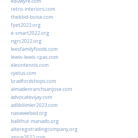
eduwyre.com
retro-interiors.com
theblvd-boise.com
fpet2023.org
e-smart2022.org
ngrc2022.org
leesfamilyfoods.com
lewis-lewis-cpas.com
eleontennis.com
cyetus.com
bradfordshops.com
almadenranchsanjose.com
advocatevijay.com
adlibilimler2023.com
naswwebed.org
balithut-manado.org
alteregotradingcompany.org
aprce2022.com