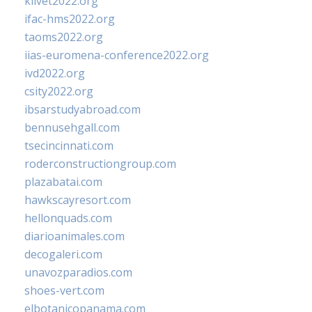
klivet2022.org
ifac-hms2022.org
taoms2022.org
iias-euromena-conference2022.org
ivd2022.org
csity2022.org
ibsarstudyabroad.com
bennusehgall.com
tsecincinnati.com
roderconstructiongroup.com
plazabatai.com
hawkscayresort.com
hellonquads.com
diarioanimales.com
decogaleri.com
unavozparadios.com
shoes-vert.com
elbotanicopanama.com