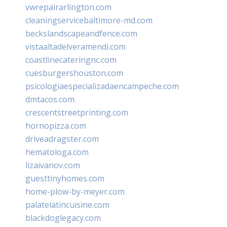
vwrepairarlington.com
cleaningservicebaltimore-md.com
beckslandscapeandfence.com
vistaaltadelveramendi.com
coastlinecateringnc.com
cuesburgershouston.com
psicologiaespecializadaencampeche.com
dmtacos.com
crescentstreetprinting.com
hornopizza.com
driveadragster.com
hematologa.com
lizaivanov.com
guesttinyhomes.com
home-plow-by-meyer.com
palatelatincuisine.com
blackdoglegacy.com