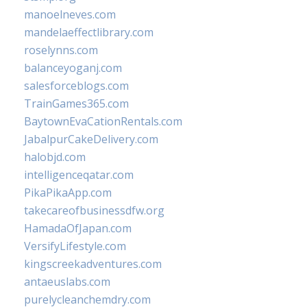
manoelneves.com
mandelaeffectlibrary.com
roselynns.com
balanceyoganj.com
salesforceblogs.com
TrainGames365.com
BaytownEvaCationRentals.com
JabalpurCakeDelivery.com
halobjd.com
intelligenceqatar.com
PikaPikaApp.com
takecareofbusinessdfw.org
HamadaOfJapan.com
VersifyLifestyle.com
kingscreekadventures.com
antaeuslabs.com
purelycleanchemdry.com