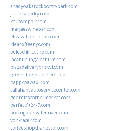
shadyoaksrockportrvpark.com
jccoinlaundry.com
kautorepair.com
marjaeswinebar.com
elmazatlanclinton.com
ideacoffeenyc.com
odieschillicothe.com
lacantinitagalesburg.com
pizzadeliverybristol.com
greenstarsmogcheck.com
happypawspl.com
callahansautoservicecenter.com
georgiascornermarket.com
perfectfit24-7.com
portugalprivatedriver.com
von-racer.com
coffeeshopcharleston.com