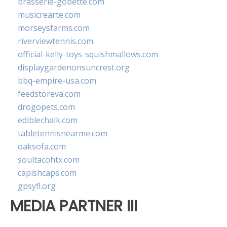
brasserie-gobette.com
musicrearte.com
morseysfarms.com
riverviewtennis.com
official-kelly-toys-squishmallows.com
displaygardenonsuncrest.org
bbq-empire-usa.com
feedstoreva.com
drogopets.com
ediblechalk.com
tabletennisnearme.com
oaksofa.com
soultacohtx.com
capishcaps.com
gpsyfl.org
MEDIA PARTNER III