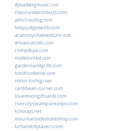
djmaddogmusic.com
thesoundarchitects.com
allin1roofing.com
keepjudgewebb.com
anatomyofadventure.com
drivancastillo.com
cmmedspa.com
midletontkd.com
gardensandgrills.com
basilfoodwine.com
nikko-tochigi.net
caribbean-corner.com
bluemoongiftcards.com
rivercitysteampunkexpo.com
kchoops.net
mountainsideskateshop.com
kirtlandcitytavern.com