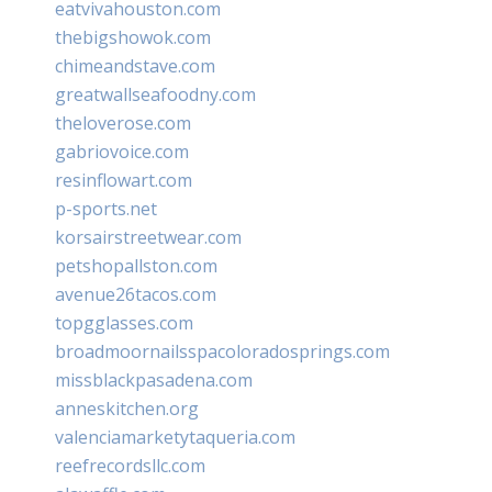
eatvivahouston.com
thebigshowok.com
chimeandstave.com
greatwallseafoodny.com
theloverose.com
gabriovoice.com
resinflowart.com
p-sports.net
korsairstreetwear.com
petshopallston.com
avenue26tacos.com
topgglasses.com
broadmoornailsspacoloradosprings.com
missblackpasadena.com
anneskitchen.org
valenciamarketytaqueria.com
reefrecordsllc.com