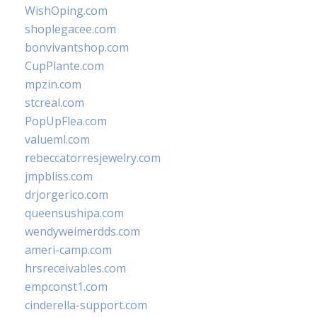
WishOping.com
shoplegacee.com
bonvivantshop.com
CupPlante.com
mpzin.com
stcreal.com
PopUpFlea.com
valueml.com
rebeccatorresjewelry.com
jmpbliss.com
drjorgerico.com
queensushipa.com
wendyweimerdds.com
ameri-camp.com
hrsreceivables.com
empconst1.com
cinderella-support.com