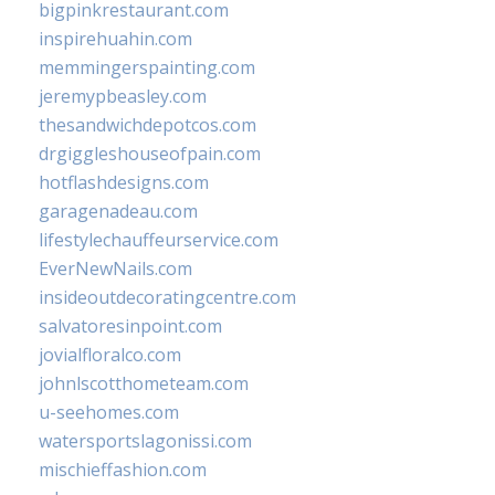
bigpinkrestaurant.com
inspirehuahin.com
memmingerspainting.com
jeremypbeasley.com
thesandwichdepotcos.com
drgiggleshouseofpain.com
hotflashdesigns.com
garagenadeau.com
lifestylechauffeurservice.com
EverNewNails.com
insideoutdecoratingcentre.com
salvatoresinpoint.com
jovialfloralco.com
johnlscotthometeam.com
u-seehomes.com
watersportslagonissi.com
mischieffashion.com