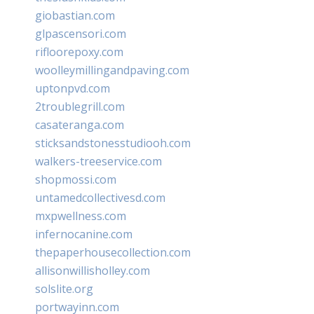
giobastian.com
glpascensori.com
rifloorepoxy.com
woolleymillingandpaving.com
uptonpvd.com
2troublegrill.com
casateranga.com
sticksandstonesstudiooh.com
walkers-treeservice.com
shopmossi.com
untamedcollectivesd.com
mxpwellness.com
infernocanine.com
thepaperhousecollection.com
allisonwillisholley.com
solslite.org
portwayinn.com