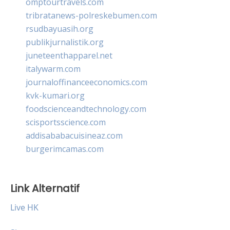
omptourtravels.com
tribratanews-polreskebumen.com
rsudbayuasih.org
publikjurnalistik.org
juneteenthapparel.net
italywarm.com
journaloffinanceeconomics.com
kvk-kumari.org
foodscienceandtechnology.com
scisportsscience.com
addisababacuisineaz.com
burgerimcamas.com
Link Alternatif
Live HK