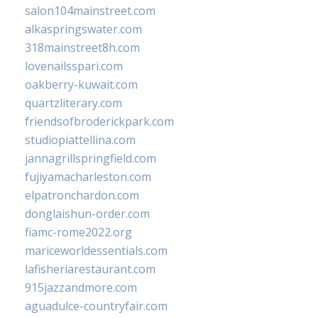
salon104mainstreet.com
alkaspringswater.com
318mainstreet8h.com
lovenailsspari.com
oakberry-kuwait.com
quartzliterary.com
friendsofbroderickpark.com
studiopiattellina.com
jannagrillspringfield.com
fujiyamacharleston.com
elpatronchardon.com
donglaishun-order.com
fiamc-rome2022.org
mariceworldessentials.com
lafisheriarestaurant.com
915jazzandmore.com
aguadulce-countryfair.com