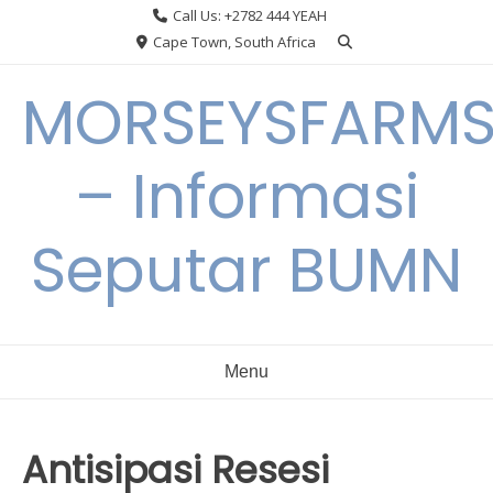
Skip
Call Us: +2782 444 YEAH
to
Cape Town, South Africa
content
MORSEYSFARM
– Informasi
Seputar BUMN
Menu
Antisipasi Resesi