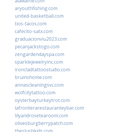
alawaffle.com
aryouthfishing.com
united-basketball.com
tios-tacos.com
cafecito-satx.com
graduacionviu2023.com
pecanjackstogo.com
zengardendayspa.com
sparklejewelryinc.com
ironcladtattoostudio.com
bruinshome.com
annascleaningsvc.com
wolfcitytattoo.com
oysterbayturkeytrot.com
lafronterarestauranteybar.com
lilyandrosetearoom.com
olivesburgberrypatch.com
theslushkids.com