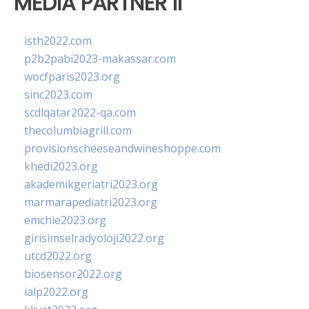
MEDIA PARTNER II
isth2022.com
p2b2pabi2023-makassar.com
wocfparis2023.org
sinc2023.com
scdlqatar2022-qa.com
thecolumbiagrill.com
provisionscheeseandwineshoppe.com
khedi2023.org
akademikgeriatri2023.org
marmarapediatri2023.org
emchie2023.org
girisimselradyoloji2022.org
utcd2022.org
biosensor2022.org
ialp2022.org