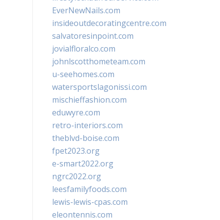
EverNewNails.com
insideoutdecoratingcentre.com
salvatoresinpoint.com
jovialfloralco.com
johnlscotthometeam.com
u-seehomes.com
watersportslagonissi.com
mischieffashion.com
eduwyre.com
retro-interiors.com
theblvd-boise.com
fpet2023.org
e-smart2022.org
ngrc2022.org
leesfamilyfoods.com
lewis-lewis-cpas.com
eleontennis.com