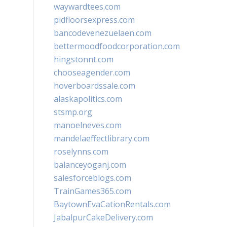
waywardtees.com
pidfloorsexpress.com
bancodevenezuelaen.com
bettermoodfoodcorporation.com
hingstonnt.com
chooseagender.com
hoverboardssale.com
alaskapolitics.com
stsmp.org
manoelneves.com
mandelaeffectlibrary.com
roselynns.com
balanceyoganj.com
salesforceblogs.com
TrainGames365.com
BaytownEvaCationRentals.com
JabalpurCakeDelivery.com