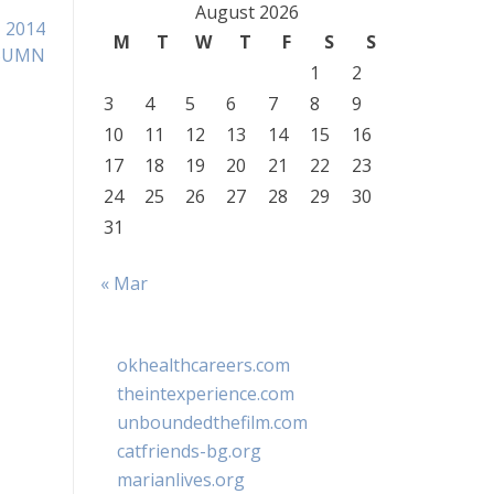
August 2026
 2014
M
T
W
T
F
S
S
 BUMN
1
2
3
4
5
6
7
8
9
10
11
12
13
14
15
16
17
18
19
20
21
22
23
24
25
26
27
28
29
30
31
« Mar
okhealthcareers.com
theintexperience.com
unboundedthefilm.com
catfriends-bg.org
marianlives.org