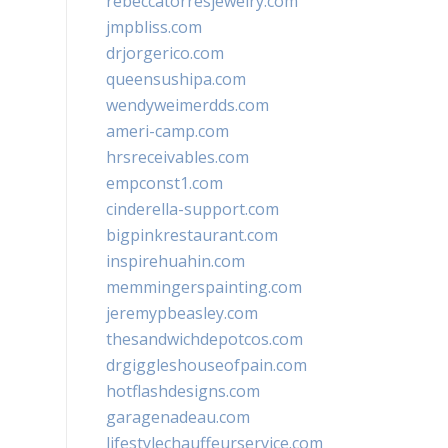
rebeccatorresjewelry.com
jmpbliss.com
drjorgerico.com
queensushipa.com
wendyweimerdds.com
ameri-camp.com
hrsreceivables.com
empconst1.com
cinderella-support.com
bigpinkrestaurant.com
inspirehuahin.com
memmingerspainting.com
jeremypbeasley.com
thesandwichdepotcos.com
drgiggleshouseofpain.com
hotflashdesigns.com
garagenadeau.com
lifestylechauffeurservice.com