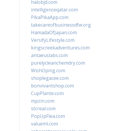
halobjd.com
intelligenceqatar.com
PikaPikaApp.com
takecareofbusinessdfw.org
HamadaOfJapan.com
VersifyLifestyle.com
kingscreekadventures.com
antaeuslabs.com
purelycleanchemdry.com
WishOping.com
shoplegacee.com
bonvivantshop.com
CupPlante.com
mpzin.com
stcreal.com
PopUpFlea.com
valueml.com