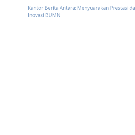
Post
Kantor Berita Antara: Menyuarakan Prestasi d
Inovasi BUMN
navigation