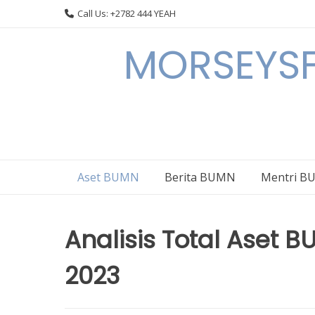
Skip
Call Us: +2782 444 YEAH
to
content
MORSEYSF
Aset BUMN
Berita BUMN
Mentri 
Analisis Total Aset 
2023