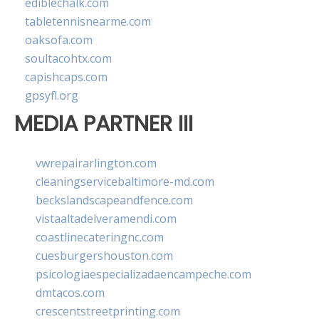
ediblechalk.com
tabletennisnearme.com
oaksofa.com
soultacohtx.com
capishcaps.com
gpsyfl.org
MEDIA PARTNER III
vwrepairarlington.com
cleaningservicebaltimore-md.com
beckslandscapeandfence.com
vistaaltadelveramendi.com
coastlinecateringnc.com
cuesburgershouston.com
psicologiaespecializadaencampeche.com
dmtacos.com
crescentstreetprinting.com