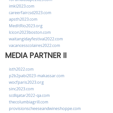
imkl2023.com
careerfaircsd2023.com
apsth2023.com
MedItRio2023.org
lcicon2023boston.com
waitangidayfestival2022.com
vacancesscolaires2022.com
MEDIA PARTNER II
isth2022.com
p2b2pabi2023-makassar.com
wocfparis2023.org
sinc2023.com
scdlqatar2022-qa.com
thecolumbiagrill.com
provisionscheeseandwineshoppe.com