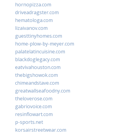
hornopizza.com
driveadragster.com
hematologa.com
lizaivanov.com
guesttinyhomes.com
home-plow-by-meyer.com
palatelatincuisine.com
blackdoglegacy.com
eatvivahouston.com
thebigshowok.com
chimeandstave.com
greatwallseafoodny.com
theloverose.com
gabriovoice.com
resinflowart.com
p-sports.net
korsairstreetwear.com