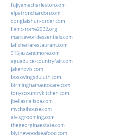
fujiyamacharleston.com
elpatronchardon.com
donglaishun-order.com
fiamc-rome2022.org
mariceworldessentials.com
lafisheriarestaurant.com
915jazzandmore.com
aguadulce-countryfair.com
jakehovis.com
bosswingsduluth.com
birminghamautocare.com
tonyscountrykitchen.com
jbellasnailspa.com
mychaihouse.com
alvisgrooming.com
thegeorginaestate.com
blythewoodseafood.com