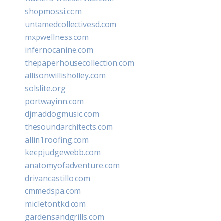
shopmossi.com
untamedcollectivesd.com
mxpwellness.com
infernocanine.com
thepaperhousecollection.com
allisonwillisholley.com
solslite.org
portwayinn.com
djmaddogmusic.com
thesoundarchitects.com
allin1roofing.com
keepjudgewebb.com
anatomyofadventure.com
drivancastillo.com
cmmedspa.com
midletontkd.com
gardensandgrills.com