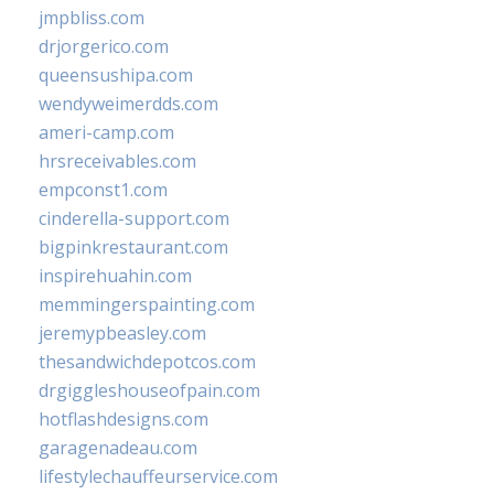
jmpbliss.com
drjorgerico.com
queensushipa.com
wendyweimerdds.com
ameri-camp.com
hrsreceivables.com
empconst1.com
cinderella-support.com
bigpinkrestaurant.com
inspirehuahin.com
memmingerspainting.com
jeremypbeasley.com
thesandwichdepotcos.com
drgiggleshouseofpain.com
hotflashdesigns.com
garagenadeau.com
lifestylechauffeurservice.com