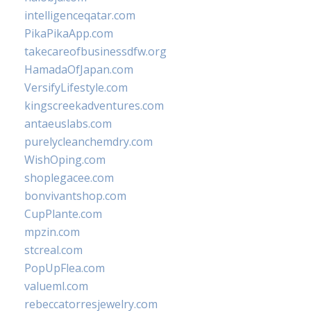
intelligenceqatar.com
PikaPikaApp.com
takecareofbusinessdfw.org
HamadaOfJapan.com
VersifyLifestyle.com
kingscreekadventures.com
antaeuslabs.com
purelycleanchemdry.com
WishOping.com
shoplegacee.com
bonvivantshop.com
CupPlante.com
mpzin.com
stcreal.com
PopUpFlea.com
valueml.com
rebeccatorresjewelry.com