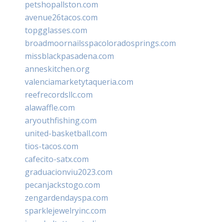
petshopallston.com
avenue26tacos.com
topgglasses.com
broadmoornailsspacoloradosprings.com
missblackpasadena.com
anneskitchen.org
valenciamarketytaqueria.com
reefrecordsllc.com
alawaffle.com
aryouthfishing.com
united-basketball.com
tios-tacos.com
cafecito-satx.com
graduacionviu2023.com
pecanjackstogo.com
zengardendayspa.com
sparklejewelryinc.com