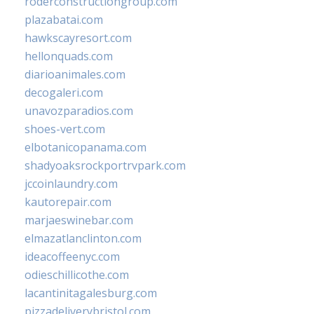
roderconstructiongroup.com
plazabatai.com
hawkscayresort.com
hellonquads.com
diarioanimales.com
decogaleri.com
unavozparadios.com
shoes-vert.com
elbotanicopanama.com
shadyoaksrockportrvpark.com
jccoinlaundry.com
kautorepair.com
marjaeswinebar.com
elmazatlanclinton.com
ideacoffeenyc.com
odieschillicothe.com
lacantinitagalesburg.com
pizzadeliverybristol.com