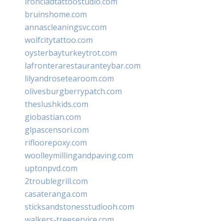
ironcladtattoostudio.com
bruinshome.com
annascleaningsvc.com
wolfcitytattoo.com
oysterbayturkeytrot.com
lafronterarestauranteybar.com
lilyandrosetearoom.com
olivesburgberrypatch.com
theslushkids.com
giobastian.com
glpascensori.com
rifloorepoxy.com
woolleymillingandpaving.com
uptonpvd.com
2troublegrill.com
casateranga.com
sticksandstonesstudiooh.com
walkers-treeservice.com