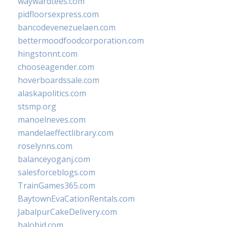
waywardtees.com
pidfloorsexpress.com
bancodevenezuelaen.com
bettermoodfoodcorporation.com
hingstonnt.com
chooseagender.com
hoverboardssale.com
alaskapolitics.com
stsmp.org
manoelneves.com
mandelaeffectlibrary.com
roselynns.com
balanceyoganj.com
salesforceblogs.com
TrainGames365.com
BaytownEvaCationRentals.com
JabalpurCakeDelivery.com
halobjd.com