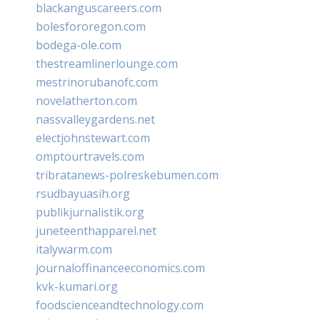
blackanguscareers.com
bolesfororegon.com
bodega-ole.com
thestreamlinerlounge.com
mestrinorubanofc.com
novelatherton.com
nassvalleygardens.net
electjohnstewart.com
omptourtravels.com
tribratanews-polreskebumen.com
rsudbayuasih.org
publikjurnalistik.org
juneteenthapparel.net
italywarm.com
journaloffinanceeconomics.com
kvk-kumari.org
foodscienceandtechnology.com