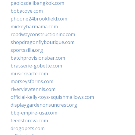
paolosdelibangkok.com
bobacove.com
phoone24brookfield.com
mickeybarmama.com
roadwayconstructioninc.com
shopdragonflyboutique.com
sportszilla.org
batchprovisionsbar.com
brasserie-gobette.com
musicrearte.com
morseysfarms.com
riverviewtennis.com
official-kelly-toys-squishmallows.com
displaygardenonsuncrest.org
bbq-empire-usa.com
feedstoreva.com
drogopets.com