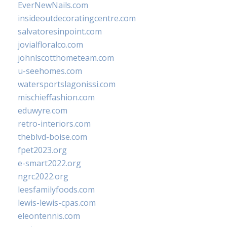
EverNewNails.com
insideoutdecoratingcentre.com
salvatoresinpoint.com
jovialfloralco.com
johnlscotthometeam.com
u-seehomes.com
watersportslagonissi.com
mischieffashion.com
eduwyre.com
retro-interiors.com
theblvd-boise.com
fpet2023.org
e-smart2022.org
ngrc2022.org
leesfamilyfoods.com
lewis-lewis-cpas.com
eleontennis.com