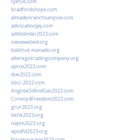
cyetus.com
bradfordshops.com
almadenranchsanjose.com
advocatevijay.com
adlibilimler2023.com
naswwebed.org
balithut-manado.org
alteregotradingcompany.org
aprce2022.com
ibie2022.com
sbcc-2022.com
AngolaOilAndGas2022.com
Convoy4Freedom2022.com
grur2023.org
hkhk2023.org
napm2023.org
apsdfd2023.org
forumausape2023.com