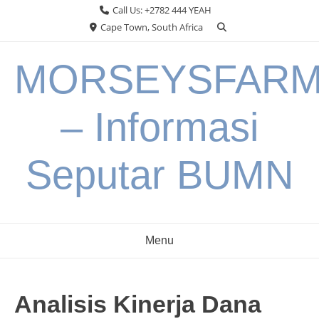
Skip
Call Us: +2782 444 YEAH
to
Cape Town, South Africa
content
MORSEYSFAR
– Informasi
Seputar BUMN
Menu
Analisis Kinerja Dana