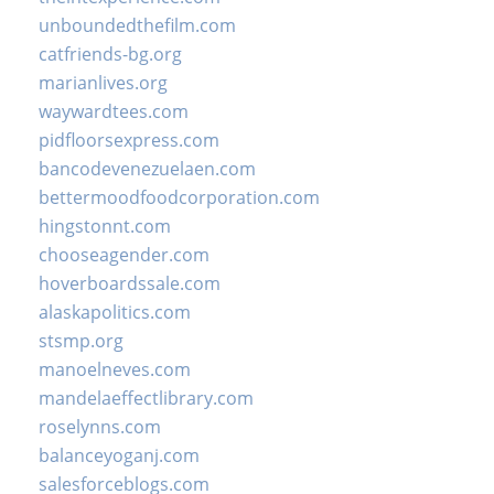
unboundedthefilm.com
catfriends-bg.org
marianlives.org
waywardtees.com
pidfloorsexpress.com
bancodevenezuelaen.com
bettermoodfoodcorporation.com
hingstonnt.com
chooseagender.com
hoverboardssale.com
alaskapolitics.com
stsmp.org
manoelneves.com
mandelaeffectlibrary.com
roselynns.com
balanceyoganj.com
salesforceblogs.com