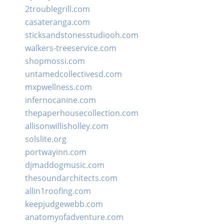
2troublegrill.com
casateranga.com
sticksandstonesstudiooh.com
walkers-treeservice.com
shopmossi.com
untamedcollectivesd.com
mxpwellness.com
infernocanine.com
thepaperhousecollection.com
allisonwillisholley.com
solslite.org
portwayinn.com
djmaddogmusic.com
thesoundarchitects.com
allin1roofing.com
keepjudgewebb.com
anatomyofadventure.com