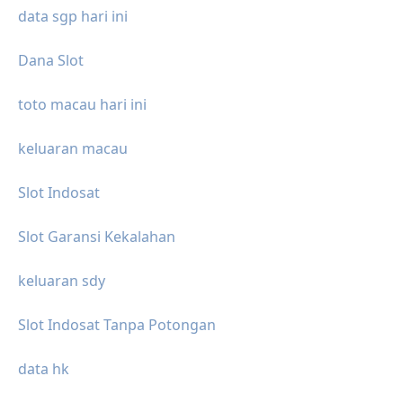
data sgp hari ini
Dana Slot
toto macau hari ini
keluaran macau
Slot Indosat
Slot Garansi Kekalahan
keluaran sdy
Slot Indosat Tanpa Potongan
data hk