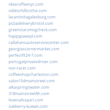
ideacoffeenyc.com
odieschillicothe.com
lacantinitagalesburg.com
pizzadeliverybristol.com
greenstarsmogcheck.com
happypawspl.com
callahansautoservicecenter.com
georgiascornermarket.com
perfectfit24-7.com
portugalprivatedriver.com
von-racer.com
coffeeshopcharleston.com
salon104mainstreet.com
alkaspringswater.com
318mainstreet8h.com
lovenailsspari.com
oakberry-kuwait.com