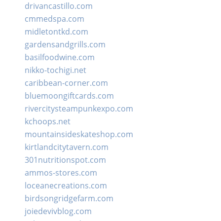
drivancastillo.com
cmmedspa.com
midletontkd.com
gardensandgrills.com
basilfoodwine.com
nikko-tochigi.net
caribbean-corner.com
bluemoongiftcards.com
rivercitysteampunkexpo.com
kchoops.net
mountainsideskateshop.com
kirtlandcitytavern.com
301nutritionspot.com
ammos-stores.com
loceanecreations.com
birdsongridgefarm.com
joiedevivblog.com