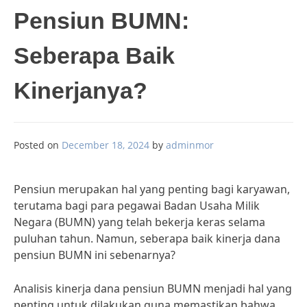
Pensiun BUMN:
Seberapa Baik
Kinerjanya?
Posted on
December 18, 2024
by
adminmor
Pensiun merupakan hal yang penting bagi karyawan,
terutama bagi para pegawai Badan Usaha Milik
Negara (BUMN) yang telah bekerja keras selama
puluhan tahun. Namun, seberapa baik kinerja dana
pensiun BUMN ini sebenarnya?
Analisis kinerja dana pensiun BUMN menjadi hal yang
penting untuk dilakukan guna memastikan bahwa