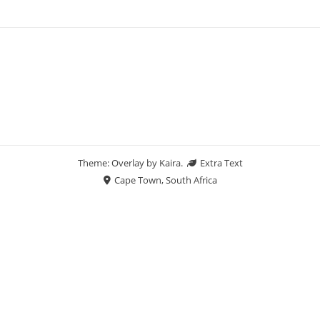
Theme: Overlay by
Kaira
.
Extra Text
Cape Town, South Africa