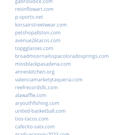
gabriovoice.com
resinflowart.com
p-sports.net
korsairstreetwear.com
petshopallston.com
avenue26tacos.com
topgglasses.com
broadmoornailsspacoloradosprings.com
missblackpasadena.com
anneskitchen.org
valenciamarketytaqueria.com
reefrecordsllc.com
alawaffle.com
aryouthfishing.com
united-basketball.com
tios-tacos.com
cafecito-satx.com
graduacionviu2023.com