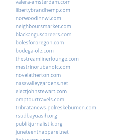
valera-amsterdam.com
libertybrandhemp.com
norwoodinnwi.com
neighboursmarket.com
blackanguscareers.com
bolesfororegon.com
bodega-ole.com
thestreamlinerlounge.com
mestrinorubanofc.com
novelatherton.com
nassvalleygardens.net
electjohnstewart.com
omptourtravels.com
tribratanews-polreskebumen.com
rsudbayuasih.org
publikjurnalistik.org
juneteenthapparel.net
italywarm.com