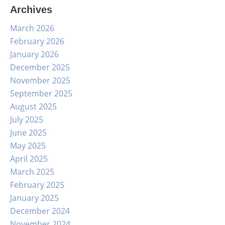
Archives
March 2026
February 2026
January 2026
December 2025
November 2025
September 2025
August 2025
July 2025
June 2025
May 2025
April 2025
March 2025
February 2025
January 2025
December 2024
November 2024