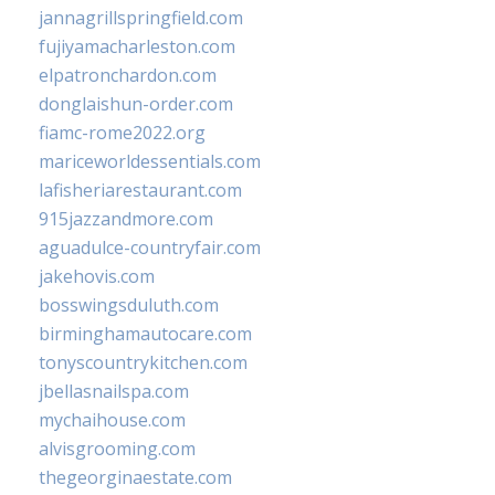
jannagrillspringfield.com
fujiyamacharleston.com
elpatronchardon.com
donglaishun-order.com
fiamc-rome2022.org
mariceworldessentials.com
lafisheriarestaurant.com
915jazzandmore.com
aguadulce-countryfair.com
jakehovis.com
bosswingsduluth.com
birminghamautocare.com
tonyscountrykitchen.com
jbellasnailspa.com
mychaihouse.com
alvisgrooming.com
thegeorginaestate.com