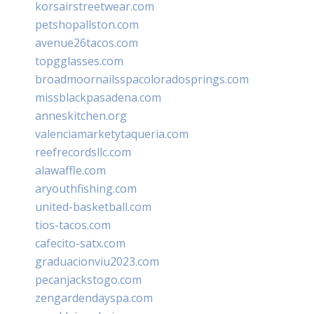
korsairstreetwear.com
petshopallston.com
avenue26tacos.com
topgglasses.com
broadmoornailsspacoloradosprings.com
missblackpasadena.com
anneskitchen.org
valenciamarketytaqueria.com
reefrecordsllc.com
alawaffle.com
aryouthfishing.com
united-basketball.com
tios-tacos.com
cafecito-satx.com
graduacionviu2023.com
pecanjackstogo.com
zengardendayspa.com