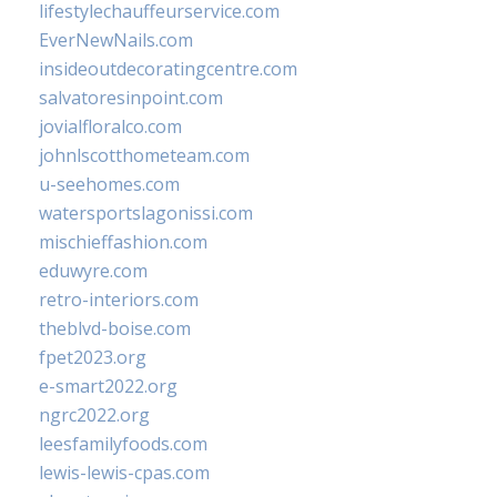
lifestylechauffeurservice.com
EverNewNails.com
insideoutdecoratingcentre.com
salvatoresinpoint.com
jovialfloralco.com
johnlscotthometeam.com
u-seehomes.com
watersportslagonissi.com
mischieffashion.com
eduwyre.com
retro-interiors.com
theblvd-boise.com
fpet2023.org
e-smart2022.org
ngrc2022.org
leesfamilyfoods.com
lewis-lewis-cpas.com