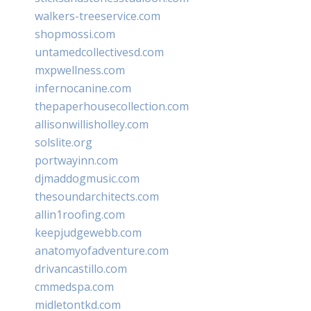
walkers-treeservice.com
shopmossi.com
untamedcollectivesd.com
mxpwellness.com
infernocanine.com
thepaperhousecollection.com
allisonwillisholley.com
solslite.org
portwayinn.com
djmaddogmusic.com
thesoundarchitects.com
allin1roofing.com
keepjudgewebb.com
anatomyofadventure.com
drivancastillo.com
cmmedspa.com
midletontkd.com