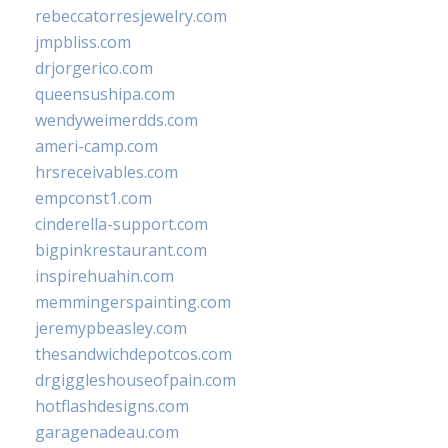
rebeccatorresjewelry.com
jmpbliss.com
drjorgerico.com
queensushipa.com
wendyweimerdds.com
ameri-camp.com
hrsreceivables.com
empconst1.com
cinderella-support.com
bigpinkrestaurant.com
inspirehuahin.com
memmingerspainting.com
jeremypbeasley.com
thesandwichdepotcos.com
drgiggleshouseofpain.com
hotflashdesigns.com
garagenadeau.com