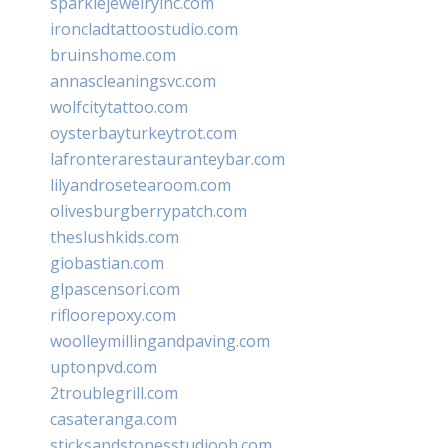
sparklejewelryinc.com
ironcladtattoostudio.com
bruinshome.com
annascleaningsvc.com
wolfcitytattoo.com
oysterbayturkeytrot.com
lafronterarestauranteybar.com
lilyandrosetearoom.com
olivesburgberrypatch.com
theslushkids.com
giobastian.com
glpascensori.com
rifloorepoxy.com
woolleymillingandpaving.com
uptonpvd.com
2troublegrill.com
casateranga.com
sticksandstonesstudiooh.com