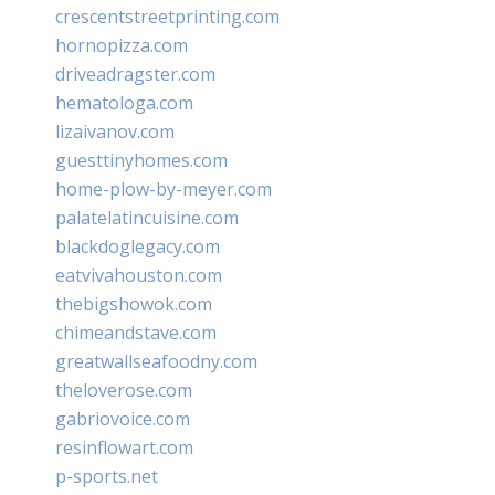
crescentstreetprinting.com
hornopizza.com
driveadragster.com
hematologa.com
lizaivanov.com
guesttinyhomes.com
home-plow-by-meyer.com
palatelatincuisine.com
blackdoglegacy.com
eatvivahouston.com
thebigshowok.com
chimeandstave.com
greatwallseafoodny.com
theloverose.com
gabriovoice.com
resinflowart.com
p-sports.net