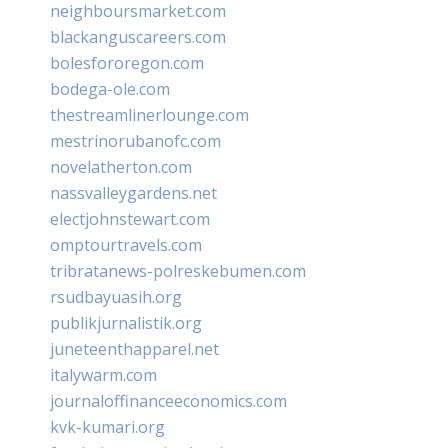
neighboursmarket.com
blackanguscareers.com
bolesfororegon.com
bodega-ole.com
thestreamlinerlounge.com
mestrinorubanofc.com
novelatherton.com
nassvalleygardens.net
electjohnstewart.com
omptourtravels.com
tribratanews-polreskebumen.com
rsudbayuasih.org
publikjurnalistik.org
juneteenthapparel.net
italywarm.com
journaloffinanceeconomics.com
kvk-kumari.org