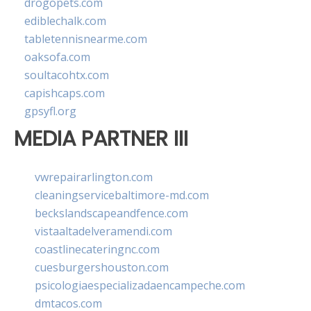
drogopets.com
ediblechalk.com
tabletennisnearme.com
oaksofa.com
soultacohtx.com
capishcaps.com
gpsyfl.org
MEDIA PARTNER III
vwrepairarlington.com
cleaningservicebaltimore-md.com
beckslandscapeandfence.com
vistaaltadelveramendi.com
coastlinecateringnc.com
cuesburgershouston.com
psicologiaespecializadaencampeche.com
dmtacos.com