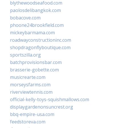
blythewoodseafood.com
paolosdelibangkok.com
bobacove.com
phoone24brookfield.com
mickeybarmama.com
roadwayconstructioninc.com
shopdragonflyboutique.com
sportszilla.org
batchprovisionsbar.com
brasserie-gobette.com
musicrearte.com
morseysfarms.com
riverviewtennis.com
official-kelly-toys-squishmallows.com
displaygardenonsuncrest.org
bbq-empire-usa.com
feedstoreva.com