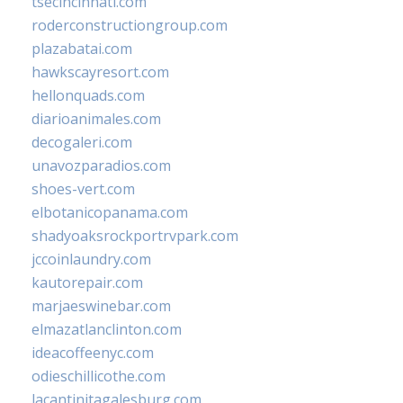
tsecincinnati.com
roderconstructiongroup.com
plazabatai.com
hawkscayresort.com
hellonquads.com
diarioanimales.com
decogaleri.com
unavozparadios.com
shoes-vert.com
elbotanicopanama.com
shadyoaksrockportrvpark.com
jccoinlaundry.com
kautorepair.com
marjaeswinebar.com
elmazatlanclinton.com
ideacoffeenyc.com
odieschillicothe.com
lacantinitagalesburg.com