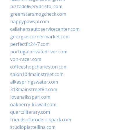
pizzadeliverybristol.com
greenstarsmogcheck.com
happypawspl.com
callahansautoservicecenter.com
georgiascornermarket.com
perfectfit24-7.com
portugalprivatedriver.com
von-racer.com
coffeeshopcharleston.com
salon104mainstreet.com
alkaspringswater.com
318mainstreet8h.com
lovenailsspari.com
oakberry-kuwait.com
quartzliterary.com
friendsofbroderickpark.com
studiopiattellina.com