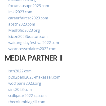
forumausape2023.com
imkl2023.com
careerfaircsd2023.com
apsth2023.com
MedItRio2023.org
lcicon2023boston.com
waitangidayfestival2022.com
vacancesscolaires2022.com
MEDIA PARTNER II
isth2022.com
p2b2pabi2023-makassar.com
wocfparis2023.org
sinc2023.com
scdlqatar2022-qa.com
thecolumbiagrill.com