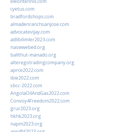
eleontennis.com
cyetus.com
bradfordshops.com
almadenranchsanjose.com
advocatevijay.com
adlibilimler2023.com
naswwebed.org
balithut-manado.org
alteregotradingcompany.org
aprce2022.com
ibie2022.com
sbcc-2022.com
AngolaOilAndGas2022.com
Convoy4Freedom2022.com
grur2023.org
hkhk2023.org
napm2023.org
apsdfd2023.org