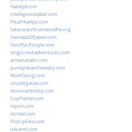
halobjd.com
intelligenceqatar.com
PikaPikaApp.com
takecareofbusinessdfw.org
HamadaOfJapan.com
VersifyLifestyle.com
kingscreekadventures.com
antaeuslabs.com
purelycleanchemdry.com
WishOping.com
shoplegacee.com
bonvivantshop.com
CupPlante.com
mpzin.com
stcreal.com
PopUpFlea.com
valueml.com