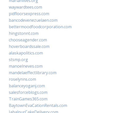
marianlives.org
waywardtees.com
pidfloorsexpress.com
bancodevenezuelaen.com
bettermoodfoodcorporation.com
hingstonnt.com
chooseagender.com
hoverboardssale.com
alaskapolitics.com
stsmp.org
manoelneves.com
mandelaeffectlibrary.com
roselynns.com
balanceyoganj.com
salesforceblogs.com
TrainGames365.com
BaytownEvaCationRentals.com
JabalpurCakeDelivery.com