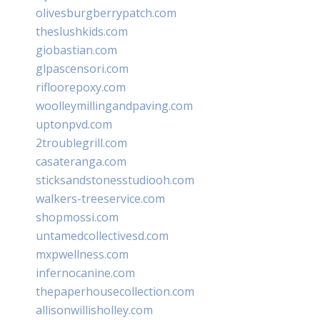
olivesburgberrypatch.com
theslushkids.com
giobastian.com
glpascensori.com
rifloorepoxy.com
woolleymillingandpaving.com
uptonpvd.com
2troublegrill.com
casateranga.com
sticksandstonesstudiooh.com
walkers-treeservice.com
shopmossi.com
untamedcollectivesd.com
mxpwellness.com
infernocanine.com
thepaperhousecollection.com
allisonwillisholley.com