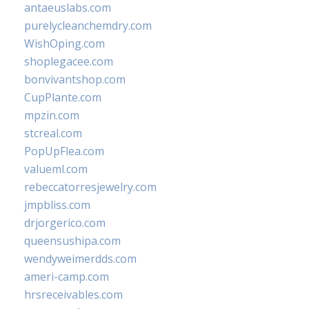
antaeuslabs.com
purelycleanchemdry.com
WishOping.com
shoplegacee.com
bonvivantshop.com
CupPlante.com
mpzin.com
stcreal.com
PopUpFlea.com
valueml.com
rebeccatorresjewelry.com
jmpbliss.com
drjorgerico.com
queensushipa.com
wendyweimerdds.com
ameri-camp.com
hrsreceivables.com