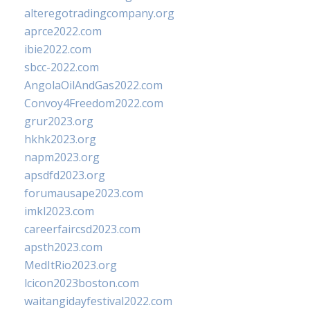
alteregotradingcompany.org
aprce2022.com
ibie2022.com
sbcc-2022.com
AngolaOilAndGas2022.com
Convoy4Freedom2022.com
grur2023.org
hkhk2023.org
napm2023.org
apsdfd2023.org
forumausape2023.com
imkl2023.com
careerfaircsd2023.com
apsth2023.com
MedItRio2023.org
lcicon2023boston.com
waitangidayfestival2022.com