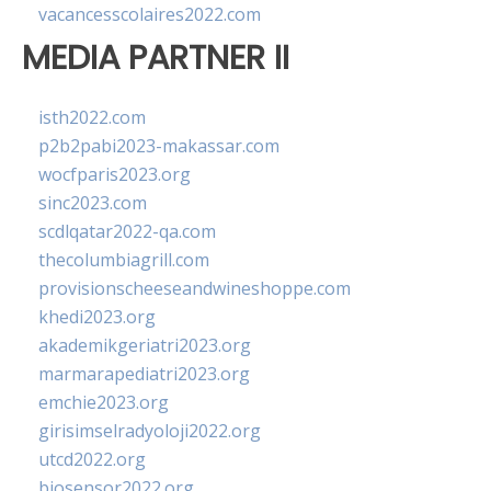
vacancesscolaires2022.com
MEDIA PARTNER II
isth2022.com
p2b2pabi2023-makassar.com
wocfparis2023.org
sinc2023.com
scdlqatar2022-qa.com
thecolumbiagrill.com
provisionscheeseandwineshoppe.com
khedi2023.org
akademikgeriatri2023.org
marmarapediatri2023.org
emchie2023.org
girisimselradyoloji2022.org
utcd2022.org
biosensor2022.org