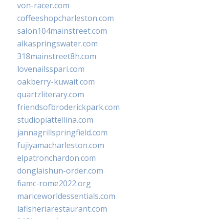
von-racer.com
coffeeshopcharleston.com
salon104mainstreet.com
alkaspringswater.com
318mainstreet8h.com
lovenailsspari.com
oakberry-kuwait.com
quartzliterary.com
friendsofbroderickpark.com
studiopiattellina.com
jannagrillspringfield.com
fujiyamacharleston.com
elpatronchardon.com
donglaishun-order.com
fiamc-rome2022.org
mariceworldessentials.com
lafisheriarestaurant.com