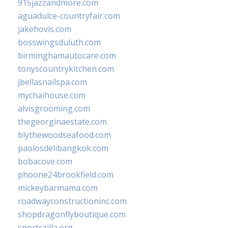
915jazzandmore.com
aguadulce-countryfair.com
jakehovis.com
bosswingsduluth.com
birminghamautocare.com
tonyscountrykitchen.com
jbellasnailspa.com
mychaihouse.com
alvisgrooming.com
thegeorginaestate.com
blythewoodseafood.com
paolosdelibangkok.com
bobacove.com
phoone24brookfield.com
mickeybarmama.com
roadwayconstructioninc.com
shopdragonflyboutique.com
sportszilla.org