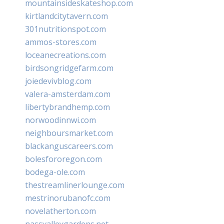
mountainsideskateshop.com
kirtlandcitytavern.com
301nutritionspot.com
ammos-stores.com
loceanecreations.com
birdsongridgefarm.com
joiedevivblog.com
valera-amsterdam.com
libertybrandhemp.com
norwoodinnwi.com
neighboursmarket.com
blackanguscareers.com
bolesfororegon.com
bodega-ole.com
thestreamlinerlounge.com
mestrinorubanofc.com
novelatherton.com
nassvalleygardens.net