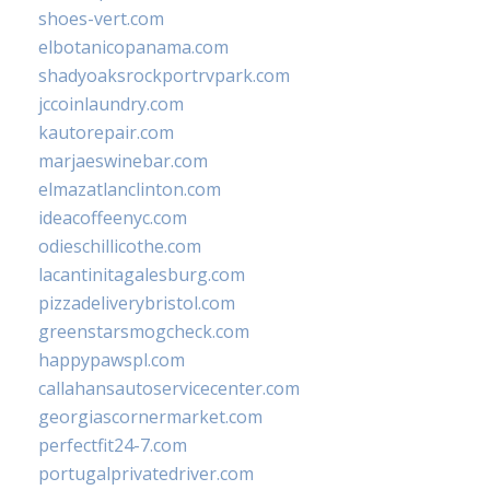
shoes-vert.com
elbotanicopanama.com
shadyoaksrockportrvpark.com
jccoinlaundry.com
kautorepair.com
marjaeswinebar.com
elmazatlanclinton.com
ideacoffeenyc.com
odieschillicothe.com
lacantinitagalesburg.com
pizzadeliverybristol.com
greenstarsmogcheck.com
happypawspl.com
callahansautoservicecenter.com
georgiascornermarket.com
perfectfit24-7.com
portugalprivatedriver.com