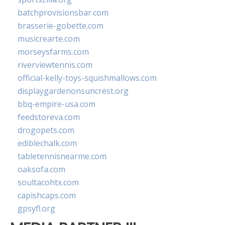
batchprovisionsbar.com
brasserie-gobette.com
musicrearte.com
morseysfarms.com
riverviewtennis.com
official-kelly-toys-squishmallows.com
displaygardenonsuncrest.org
bbq-empire-usa.com
feedstoreva.com
drogopets.com
ediblechalk.com
tabletennisnearme.com
oaksofa.com
soultacohtx.com
capishcaps.com
gpsyfl.org