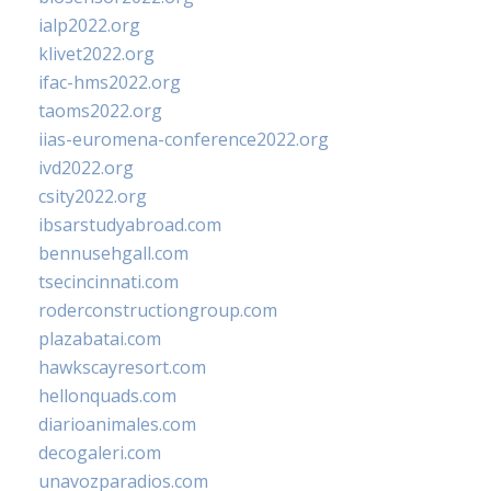
ialp2022.org
klivet2022.org
ifac-hms2022.org
taoms2022.org
iias-euromena-conference2022.org
ivd2022.org
csity2022.org
ibsarstudyabroad.com
bennusehgall.com
tsecincinnati.com
roderconstructiongroup.com
plazabatai.com
hawkscayresort.com
hellonquads.com
diarioanimales.com
decogaleri.com
unavozparadios.com