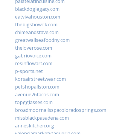
palatelatincuisine.com
blackdoglegacy.com
eatvivahouston.com
thebigshowok.com
chimeandstave.com
greatwallseafoodny.com
theloverose.com
gabriovoice.com
resinflowart.com
p-sports.net
korsairstreetwear.com
petshopallston.com
avenue26tacos.com
topgglasses.com
broadmoornailsspacoloradosprings.com
missblackpasadena.com
anneskitchen.org
valenciamarketytaqueria.com