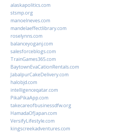
alaskapolitics.com
stsmp.org
manoelneves.com
mandelaeffectlibrary.com
roselynns.com
balanceyoganj.com
salesforceblogs.com
TrainGames365.com
BaytownEvaCationRentals.com
JabalpurCakeDelivery.com
halobjd.com
intelligenceqatar.com
PikaPikaApp.com
takecareofbusinessdfw.org
HamadaOfJapan.com
VersifyLifestyle.com
kingscreekadventures.com