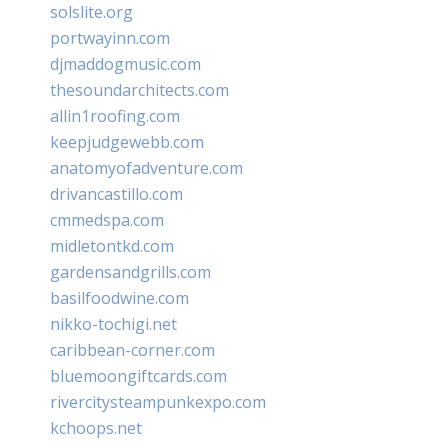
solslite.org
portwayinn.com
djmaddogmusic.com
thesoundarchitects.com
allin1roofing.com
keepjudgewebb.com
anatomyofadventure.com
drivancastillo.com
cmmedspa.com
midletontkd.com
gardensandgrills.com
basilfoodwine.com
nikko-tochigi.net
caribbean-corner.com
bluemoongiftcards.com
rivercitysteampunkexpo.com
kchoops.net