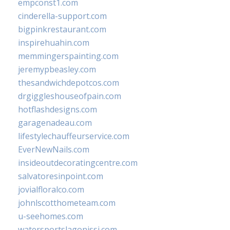
empconst1.com
cinderella-support.com
bigpinkrestaurant.com
inspirehuahin.com
memmingerspainting.com
jeremypbeasley.com
thesandwichdepotcos.com
drgiggleshouseofpain.com
hotflashdesigns.com
garagenadeau.com
lifestylechauffeurservice.com
EverNewNails.com
insideoutdecoratingcentre.com
salvatoresinpoint.com
jovialfloralco.com
johnlscotthometeam.com
u-seehomes.com
watersportslagonissi.com