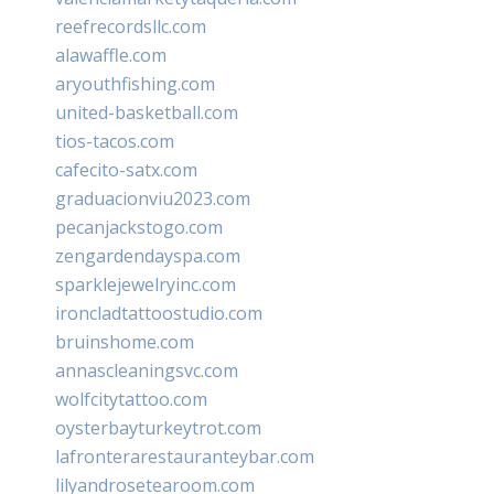
reefrecordsllc.com
alawaffle.com
aryouthfishing.com
united-basketball.com
tios-tacos.com
cafecito-satx.com
graduacionviu2023.com
pecanjackstogo.com
zengardendayspa.com
sparklejewelryinc.com
ironcladtattoostudio.com
bruinshome.com
annascleaningsvc.com
wolfcitytattoo.com
oysterbayturkeytrot.com
lafronterarestauranteybar.com
lilyandrosetearoom.com