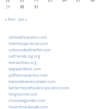
22
23
24
25
26
27
28
29
30
31
« Nov
Jan »
okhealthcareers.com
theintexperience.com
unboundedthefilm.com
catfriends-bg.org
marianlives.org
waywardtees.com
pidfloorsexpress.com
bancodevenezuelaen.com
bettermoodfoodcorporation.com
hingstonnt.com
chooseagender.com
hoverboardssale.com