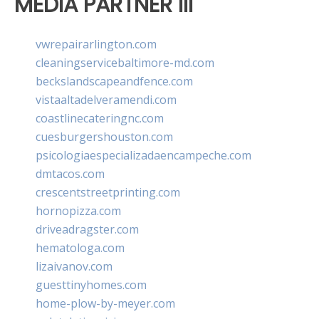
MEDIA PARTNER III
vwrepairarlington.com
cleaningservicebaltimore-md.com
beckslandscapeandfence.com
vistaaltadelveramendi.com
coastlinecateringnc.com
cuesburgershouston.com
psicologiaespecializadaencampeche.com
dmtacos.com
crescentstreetprinting.com
hornopizza.com
driveadragster.com
hematologa.com
lizaivanov.com
guesttinyhomes.com
home-plow-by-meyer.com