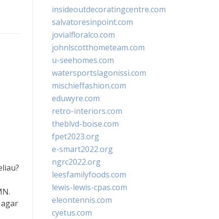
insideoutdecoratingcentre.com
salvatoresinpoint.com
jovialfloralco.com
johnlscotthometeam.com
u-seehomes.com
watersportslagonissi.com
mischieffashion.com
eduwyre.com
retro-interiors.com
theblvd-boise.com
fpet2023.org
e-smart2022.org
ngrc2022.org
liau?
leesfamilyfoods.com
lewis-lewis-cpas.com
MN.
eleontennis.com
 agar
cyetus.com