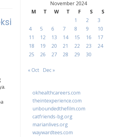
November 2024
M
T
W
T
F
S
S
ksi
1
2
3
4
5
6
7
8
9
10
11
12
13
14
15
16
17
18
19
20
21
22
23
24
25
26
27
28
29
30
« Oct
Dec »
g
ya.
okhealthcareers.com
theintexperience.com
pa
unboundedthefilm.com
catfriends-bg.org
marianlives.org
waywardtees.com