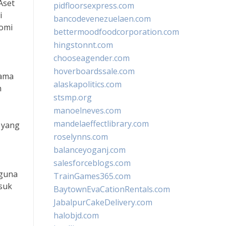
Aset
pidfloorsexpress.com
i
bancodevenezuelaen.com
nomi
bettermoodfoodcorporation.com
hingstonnt.com
chooseagender.com
hoverboardssale.com
sama
alaskapolitics.com
n
stsmp.org
manoelneves.com
mandelaeffectlibrary.com
 yang
roselynns.com
balanceyoganj.com
salesforceblogs.com
 guna
TrainGames365.com
suk
BaytownEvaCationRentals.com
JabalpurCakeDelivery.com
halobjd.com