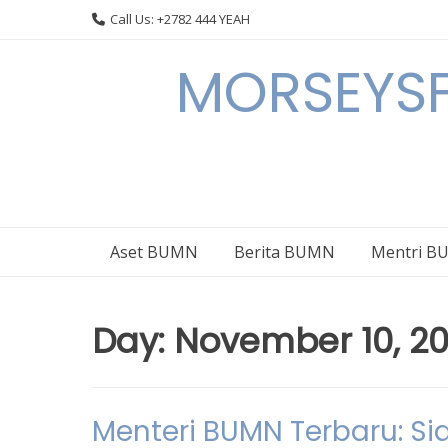
Skip
Call Us: +2782 444 YEAH
to
content
MORSEYSF
Aset BUMN
Berita BUMN
Mentri 
Day:
November 10, 2
Menteri BUMN Terbaru: S