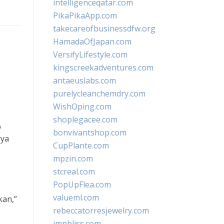
intelligenceqatar.com
PikaPikaApp.com
takecareofbusinessdfw.org
HamadaOfJapan.com
VersifyLifestyle.com
kingscreekadventures.com
antaeuslabs.com
purelycleanchemdry.com
WishOping.com
shoplegacee.com
p
bonvivantshop.com
rya
CupPlante.com
mpzin.com
stcreal.com
PopUpFlea.com
valueml.com
kan,”
rebeccatorresjewelry.com
jmpbliss.com