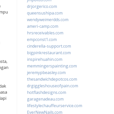
m
drjorgerico.com
ampu
queensushipa.com
wendyweimerdds.com
ameri-camp.com
hrsreceivables.com
empconst1.com
i
cinderella-support.com
bigpinkrestaurant.com
inspirehuahin.com
sta,
memmingerspainting.com
angan
jeremypbeasley.com
thesandwichdepotcos.com
drgiggleshouseofpain.com
dak
masa
hotflashdesigns.com
dapi
garagenadeau.com
lifestylechauffeurservice.com
EverNewNails.com